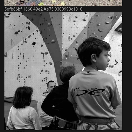
5efb66bf 1660 49e2 Ae75 0383993c1318