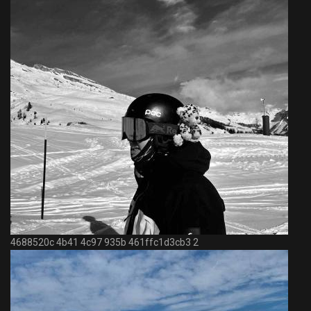
4688520c 4b41 4c97 935b 461ffc1d3cb3 2