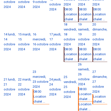
octobre
octobre
9 octobre
octobre
2024
2024
2024
2024
2024
2024
2024
08:00
08:00
08:00
Location
Location
Location
chalet ...
chalet ...
chalet ...
18
19
20
vendredi,
samedi,
dimanche,
14
lundi,
15
mardi,
16
17
jeudi,
18
19
20
14
15
mercredi,
17
octobre
octobre
octobre
octobre
octobre
16 octobre
octobre
2024
2024
2024
2024
2024
2024
2024
08:00
08:00
08:00
Location
Location
Location
chalet ...
chalet ...
chalet ...
26
samedi,
23
27
26
mercredi,
dimanche,
25
octobre
21
lundi,
22
mardi,
24
jeudi,
23 octobre
27
vendredi,
2024
21
22
24
2024
octobre
25
08:00
octobre
octobre
octobre
08:00
2024
octobre
Location
2024
2024
2024
Location
Location
2024
chalet ...
chalet ...
chalet ...
Location
chalet ...