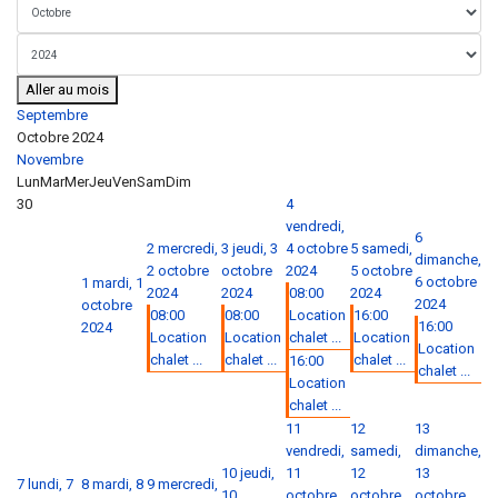
Aller au mois
Septembre
Octobre 2024
Novembre
Lun
Mar
Mer
Jeu
Ven
Sam
Dim
30
4
vendredi,
6
2
mercredi,
3
jeudi, 3
4 octobre
5
samedi,
dimanche,
2 octobre
octobre
2024
5 octobre
6 octobre
1
mardi, 1
2024
2024
08:00
2024
2024
octobre
08:00
08:00
Location
16:00
16:00
2024
Location
Location
chalet ...
Location
Location
chalet ...
chalet ...
chalet ...
16:00
chalet ...
Location
chalet ...
11
12
13
vendredi,
samedi,
dimanche,
10
jeudi,
11
12
13
7
lundi, 7
8
mardi, 8
9
mercredi,
10
octobre
octobre
octobre