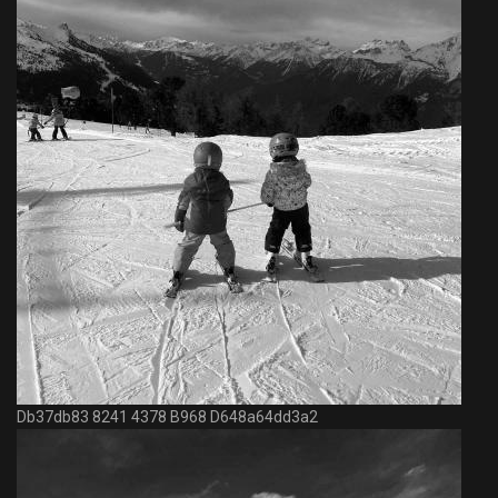
Db37db83 8241 4378 B968 D648a64dd3a2