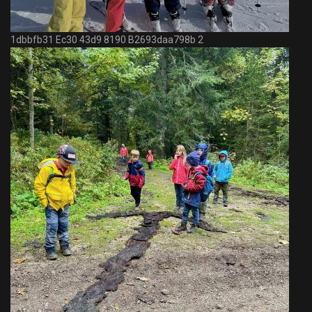
1dbbfb31 Ec30 43d9 8190 B2693daa798b 2