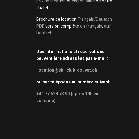
prix de location
et
disponibilité
de notre
chalet.
Brochure de location
Français/Deutsch
PDF
, version complète
en français
,
auf
Deutsch
Des informations et réservations
peuvent être adressées par e-mail:
location@ski-club-couvet.ch
ou par téléphone au numéro suivant:
+41 77 528 73 90 (après 19h en
semaine)
.