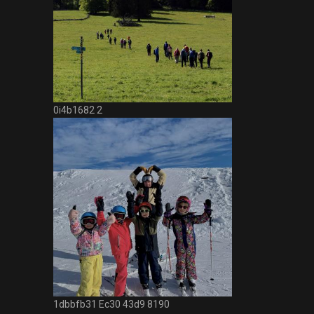
0i4b1682 2
1dbbfb31 Ec30 43d9 8190