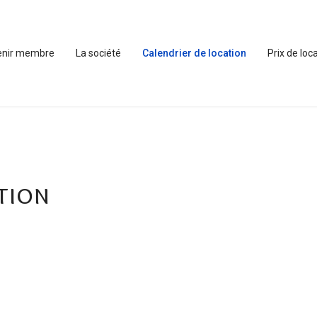
enir membre
La société
Calendrier de location
Prix de loc
tion