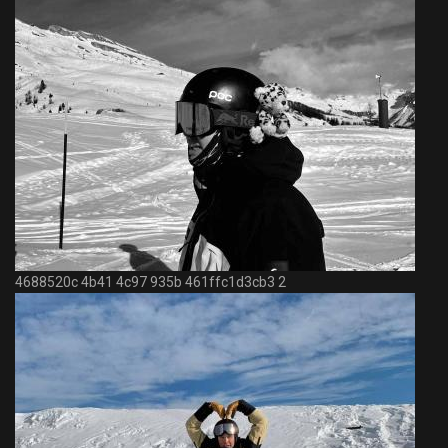
4688520c 4b41 4c97 935b 461ffc1d3cb3 2