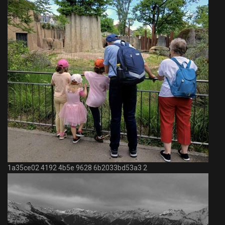
1a35ce02 4192 4b5e 9628 6b2033bd53a3 2