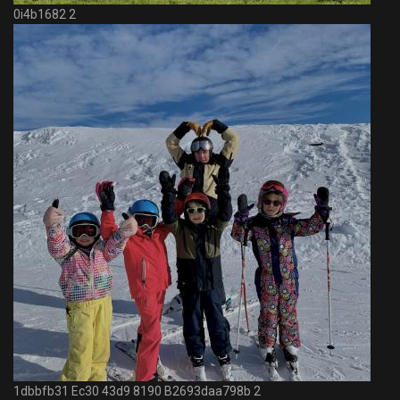
0i4b1682 2
1dbbfb31 Ec30 43d9 8190 B2693daa798b 2