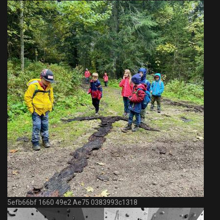
5efb66bf 1660 49e2 Ae75 0383993c1318