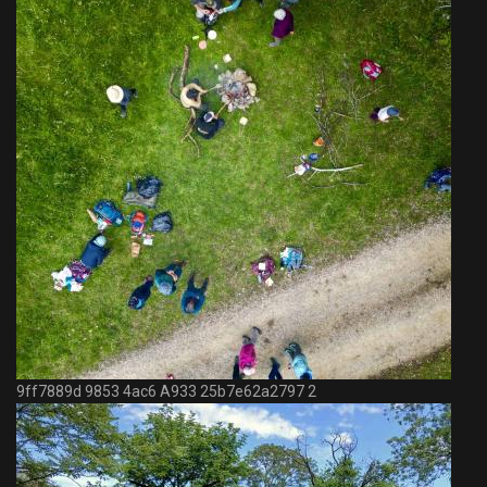
9ff7889d 9853 4ac6 A933 25b7e62a2797 2