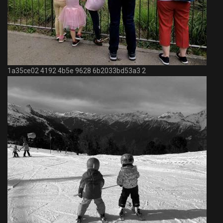
1a35ce02 4192 4b5e 9628 6b2033bd53a3 2