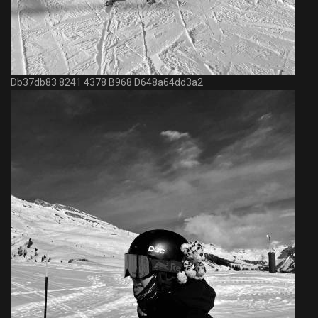
Db37db83 8241 4378 B968 D648a64dd3a2