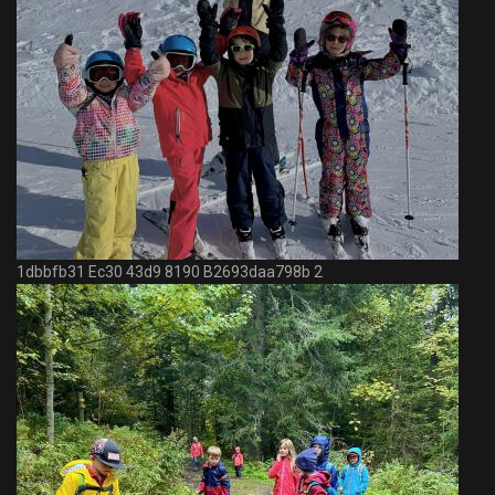
1dbbfb31 Ec30 43d9 8190 B2693daa798b 2