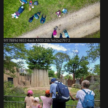
9ff7889d 9853 4ac6 A933 25b7e62a2797 2