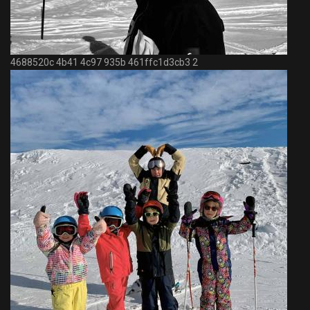
4688520c 4b41 4c97 935b 461ffc1d3cb3 2