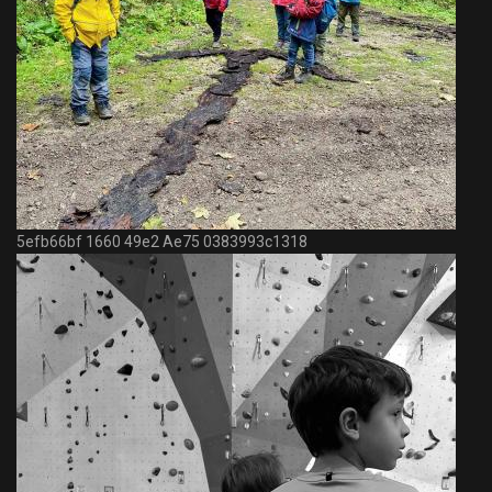
5efb66bf 1660 49e2 Ae75 0383993c1318