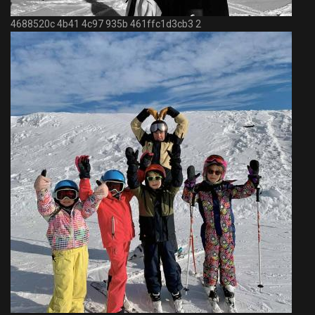
4688520c 4b41 4c97 935b 461ffc1d3cb3 2