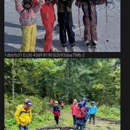
1dbbfb31 Ec30 43d9 8190 B2693daa798b 2