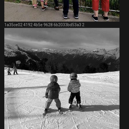
1a35ce02 4192 4b5e 9628 6b2033bd53a3 2