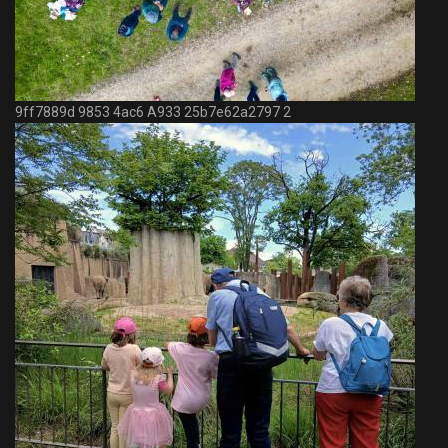
9ff7889d 9853 4ac6 A933 25b7e62a2797 2