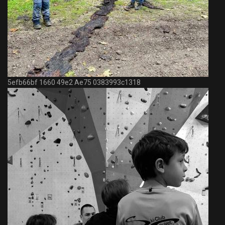
5efb66bf 1660 49e2 Ae75 0383993c1318