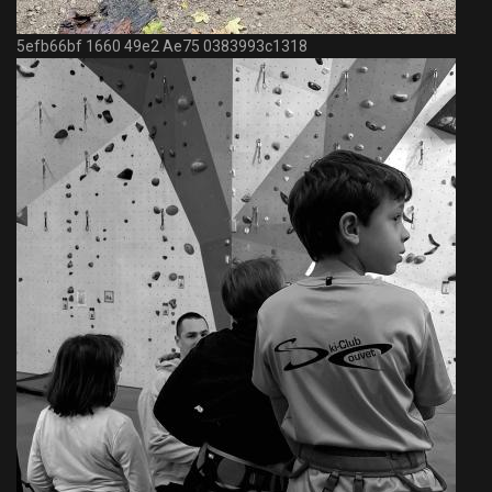
5efb66bf 1660 49e2 Ae75 0383993c1318