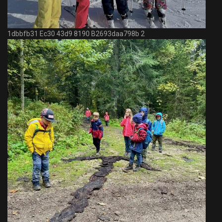
1dbbfb31 Ec30 43d9 8190 B2693daa798b 2