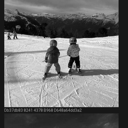
Db37db83 8241 4378 B968 D648a64dd3a2