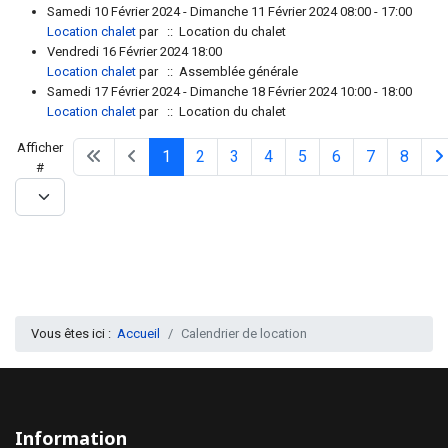
Samedi 10 Février 2024 - Dimanche 11 Février 2024 08:00 - 17:00
Location chalet
par
:: Location du chalet
Vendredi 16 Février 2024 18:00
Location chalet
par
:: Assemblée générale
Samedi 17 Février 2024 - Dimanche 18 Février 2024 10:00 - 18:00
Location chalet
par
:: Location du chalet
Limite de la pagination
Afficher
1
2
3
4
5
6
7
8
#
Vous êtes ici :
Accueil
Calendrier de location
Information