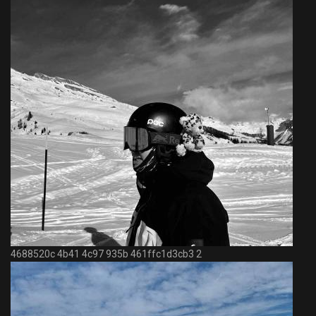
4688520c 4b41 4c97 935b 461ffc1d3cb3 2