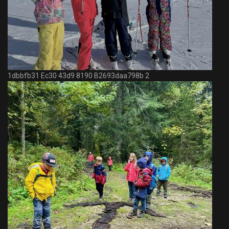
1dbbfb31 Ec30 43d9 8190 B2693daa798b 2