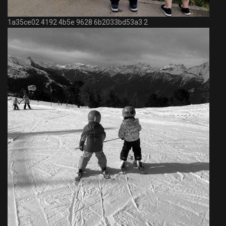
1a35ce02 4192 4b5e 9628 6b2033bd53a3 2