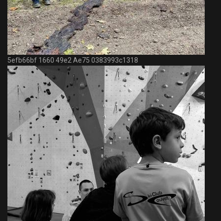
5efb66bf 1660 49e2 Ae75 0383993c1318