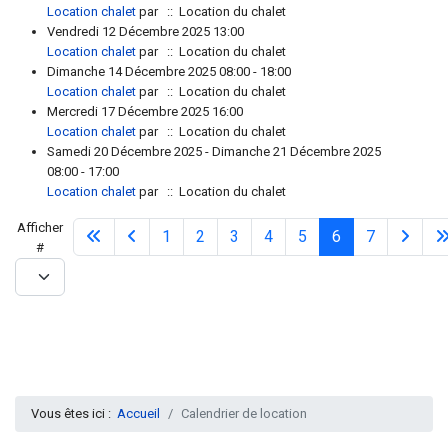
Location chalet
par
:: Location du chalet
Vendredi 12 Décembre 2025 13:00
Location chalet
par
:: Location du chalet
Dimanche 14 Décembre 2025 08:00 - 18:00
Location chalet
par
:: Location du chalet
Mercredi 17 Décembre 2025 16:00
Location chalet
par
:: Location du chalet
Samedi 20 Décembre 2025 - Dimanche 21 Décembre 2025
08:00 - 17:00
Location chalet
par
:: Location du chalet
Limite de la pagination
Afficher
1
2
3
4
5
6
7
#
Vous êtes ici :
Accueil
Calendrier de location