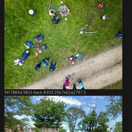
9ff7889d 9853 4ac6 A933 25b7e62a2797 2