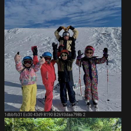
1dbbfb31 Ec30 43d9 8190 B2693daa798b 2