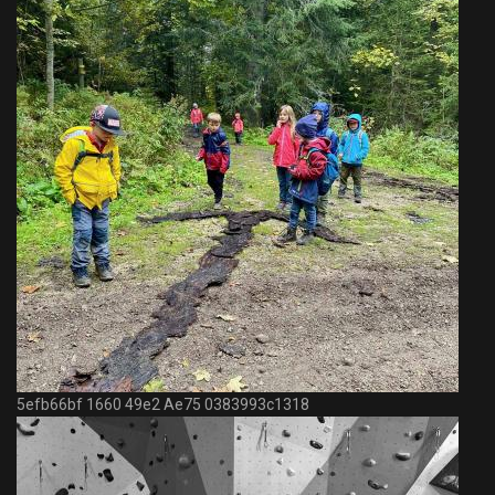
5efb66bf 1660 49e2 Ae75 0383993c1318