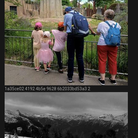
1a35ce02 4192 4b5e 9628 6b2033bd53a3 2