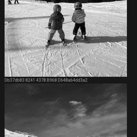
Db37db83 8241 4378 B968 D648a64dd3a2