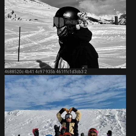
4688520c 4b41 4c97 935b 461ffc1d3cb3 2