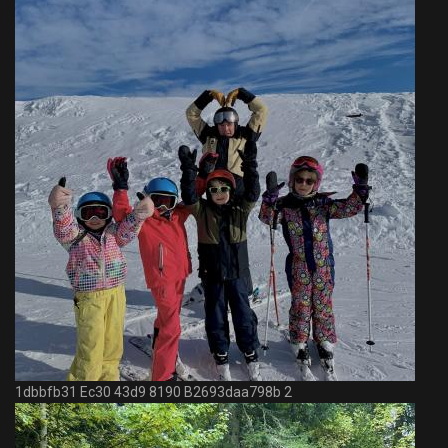
1dbbfb31 Ec30 43d9 8190 B2693daa798b 2