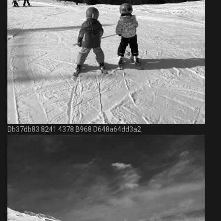
Db37db83 8241 4378 B968 D648a64dd3a2