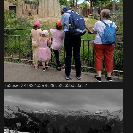
1a35ce02 4192 4b5e 9628 6b2033bd53a3 2