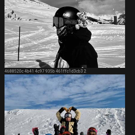
4688520c 4b41 4c97 935b 461ffc1d3cb3 2