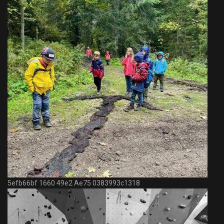
5efb66bf 1660 49e2 Ae75 0383993c1318