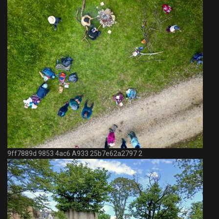
9ff7889d 9853 4ac6 A933 25b7e62a2797 2