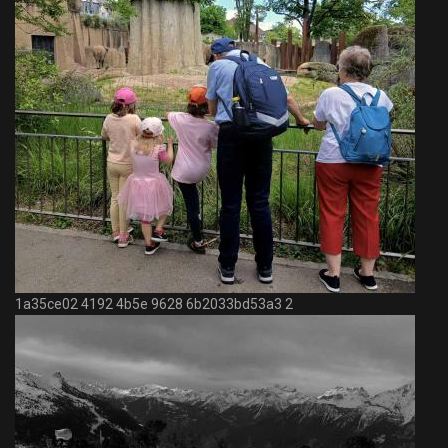
1a35ce02 4192 4b5e 9628 6b2033bd53a3 2