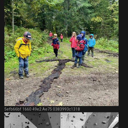
5efb66bf 1660 49e2 Ae75 0383993c1318