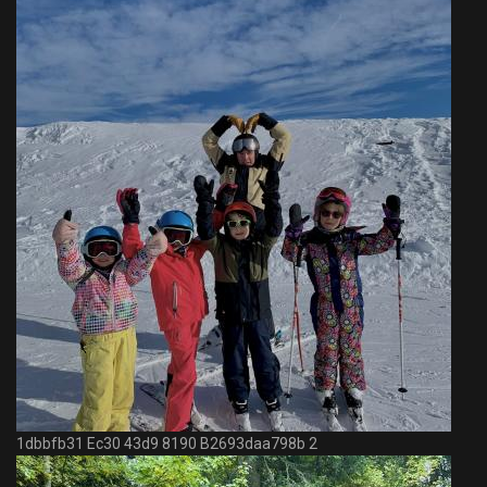
1dbbfb31 Ec30 43d9 8190 B2693daa798b 2