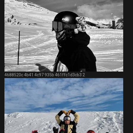
4688520c 4b41 4c97 935b 461ffc1d3cb3 2