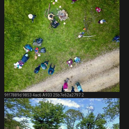
9ff7889d 9853 4ac6 A933 25b7e62a2797 2