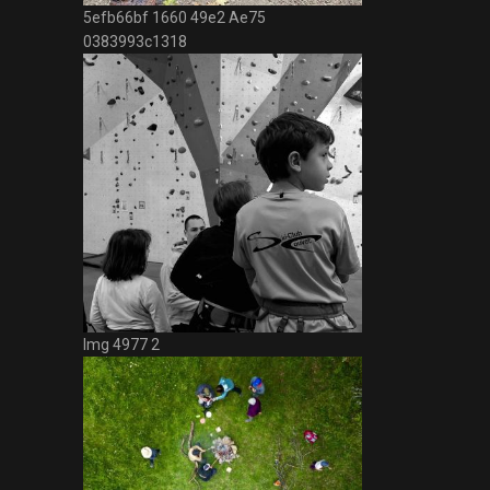
5efb66bf 1660 49e2 Ae75
0383993c1318
Img 4977 2