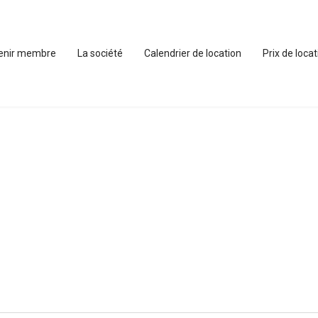
enir membre
La société
Calendrier de location
Prix de loca