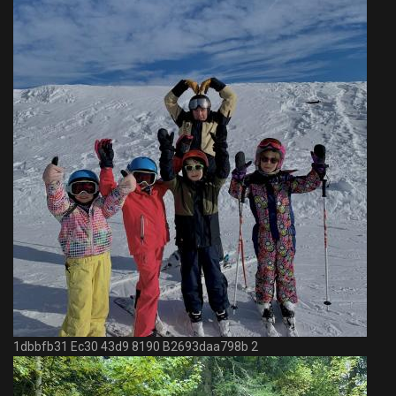
1dbbfb31 Ec30 43d9 8190 B2693daa798b 2