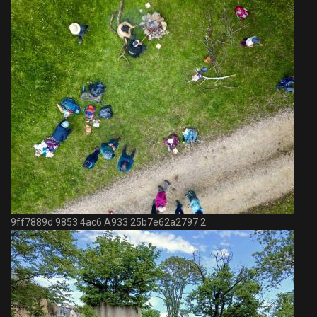
9ff7889d 9853 4ac6 A933 25b7e62a2797 2