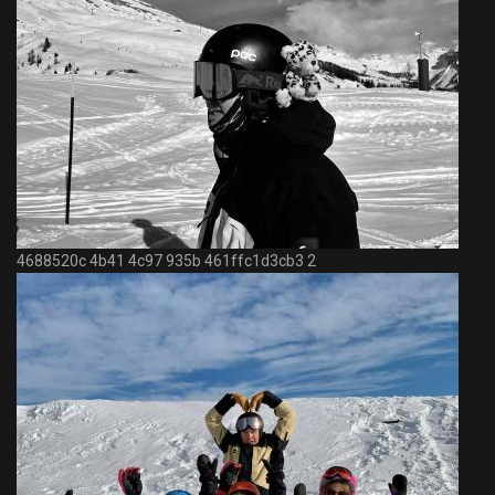
4688520c 4b41 4c97 935b 461ffc1d3cb3 2