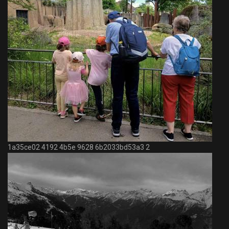
1a35ce02 4192 4b5e 9628 6b2033bd53a3 2