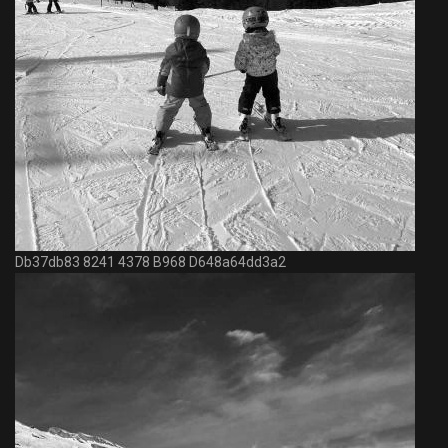
Db37db83 8241 4378 B968 D648a64dd3a2