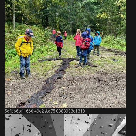
5efb66bf 1660 49e2 Ae75 0383993c1318