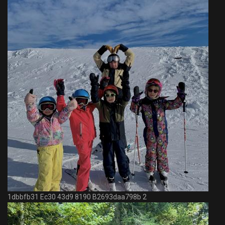
1dbbfb31 Ec30 43d9 8190 B2693daa798b 2