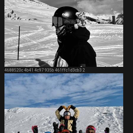
4688520c 4b41 4c97 935b 461ffc1d3cb3 2