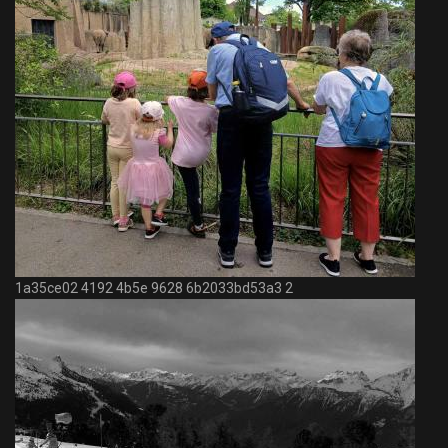
1a35ce02 4192 4b5e 9628 6b2033bd53a3 2