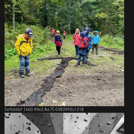
5efb66bf 1660 49e2 Ae75 0383993c1318