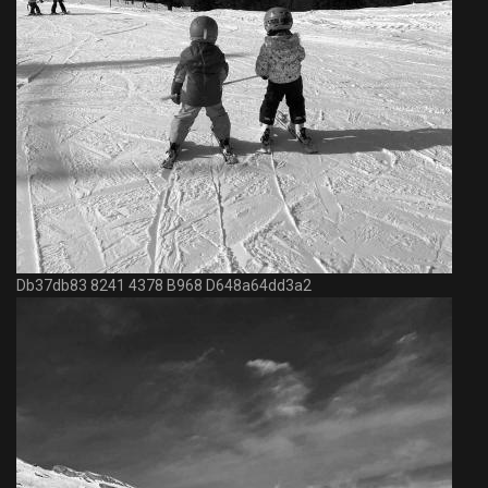
Db37db83 8241 4378 B968 D648a64dd3a2