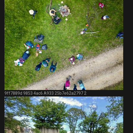
9ff7889d 9853 4ac6 A933 25b7e62a2797 2