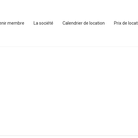
enir membre
La société
Calendrier de location
Prix de loca