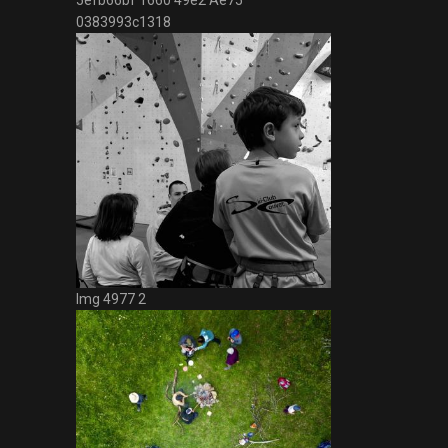
5efb66bf 1660 49e2 Ae75
0383993c1318
Img 4977 2