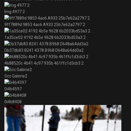
Img 4977 2
9ff7889d 9853 4ac6 A933 25b7e62a2797 2
1a35ce02 4192 4b5e 9628 6b2033bd53a3 2
Db37db83 8241 4378 B968 D648a64dd3a2
4688520c 4b41 4c97 935b 461ffc1d3cb3 2
Scc Galerie2
0i4b4597
0i4b8408