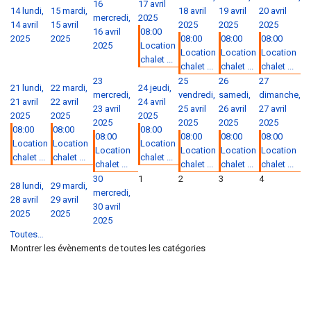
16
17 avril
14
lundi,
15
mardi,
18 avril
19 avril
20 avril
mercredi,
2025
14 avril
15 avril
2025
2025
2025
16 avril
08:00
2025
2025
08:00
08:00
08:00
2025
Location
Location
Location
Location
chalet ...
chalet ...
chalet ...
chalet ...
23
25
26
27
21
lundi,
22
mardi,
24
jeudi,
mercredi,
vendredi,
samedi,
dimanche,
21 avril
22 avril
24 avril
23 avril
25 avril
26 avril
27 avril
2025
2025
2025
2025
2025
2025
2025
08:00
08:00
08:00
08:00
08:00
08:00
08:00
Location
Location
Location
Location
Location
Location
Location
chalet ...
chalet ...
chalet ...
chalet ...
chalet ...
chalet ...
chalet ...
30
1
2
3
4
28
lundi,
29
mardi,
mercredi,
28 avril
29 avril
30 avril
2025
2025
2025
Toutes…
Montrer les évènements de toutes les catégories