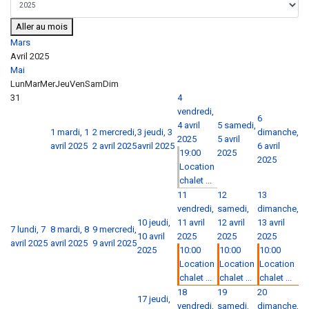
Aller au mois
Mars
Avril 2025
Mai
Lun
Mar
Mer
Jeu
Ven
Sam
Dim
31
4
vendredi,
6
4 avril
5
samedi,
1
mardi, 1
2
mercredi,
3
jeudi, 3
dimanche,
2025
5 avril
avril 2025
2 avril 2025
avril 2025
6 avril
19:00
2025
2025
Location
chalet ...
11
12
13
vendredi,
samedi,
dimanche,
10
jeudi,
11 avril
12 avril
13 avril
7
lundi, 7
8
mardi, 8
9
mercredi,
10 avril
2025
2025
2025
avril 2025
avril 2025
9 avril 2025
2025
10:00
10:00
10:00
Location
Location
Location
chalet ...
chalet ...
chalet ...
18
19
20
17
jeudi,
vendredi,
samedi,
dimanche,