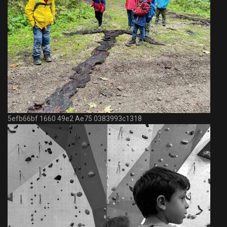
5efb66bf 1660 49e2 Ae75 0383993c1318