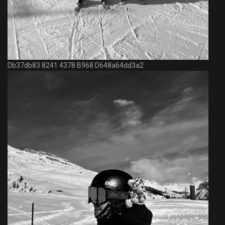
Db37db83 8241 4378 B968 D648a64dd3a2