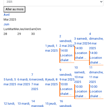
Aller au mois
Avril
Mai 2025
Juin
Lun
Mar
Mer
Jeu
Ven
Sam
Dim
28
29
30
4
2
3
samedi,
dimanche,
vendredi,
3 mai 2025
4 mai
1
jeudi, 1
2 mai 2025
14:00
2025
mai 2025
14:00
Location
14:00
Location
chalet ...
Location
chalet ...
chalet ...
10
11
9
samedi,
dimanche,
7
vendredi,
10 mai
11 mai
5
lundi, 5
6
mardi, 6
mercredi,
8
jeudi, 8
9 mai 2025
2025
2025
mai 2025
mai 2025
7 mai
mai 2025
10:00
10:00
10:00
2025
Location
Location
Location
chalet ...
chalet ...
chalet ...
14
16
12
lundi,
13
mardi,
15
jeudi,
mercredi,
vendredi,