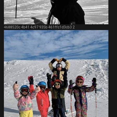
4688520c 4b41 4c97 935b 461ffc1d3cb3 2