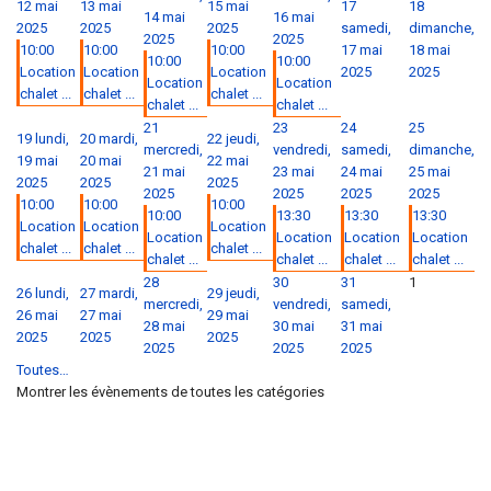
12 mai
13 mai
15 mai
17
18
14 mai
16 mai
2025
2025
2025
samedi,
dimanche,
2025
2025
10:00
10:00
10:00
17 mai
18 mai
10:00
10:00
Location
Location
Location
2025
2025
Location
Location
chalet ...
chalet ...
chalet ...
chalet ...
chalet ...
21
23
24
25
19
lundi,
20
mardi,
22
jeudi,
mercredi,
vendredi,
samedi,
dimanche,
19 mai
20 mai
22 mai
21 mai
23 mai
24 mai
25 mai
2025
2025
2025
2025
2025
2025
2025
10:00
10:00
10:00
10:00
13:30
13:30
13:30
Location
Location
Location
Location
Location
Location
Location
chalet ...
chalet ...
chalet ...
chalet ...
chalet ...
chalet ...
chalet ...
28
30
31
1
26
lundi,
27
mardi,
29
jeudi,
mercredi,
vendredi,
samedi,
26 mai
27 mai
29 mai
28 mai
30 mai
31 mai
2025
2025
2025
2025
2025
2025
Toutes…
Montrer les évènements de toutes les catégories