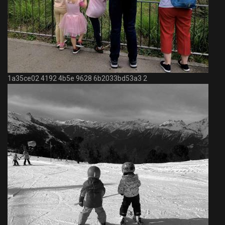
1a35ce02 4192 4b5e 9628 6b2033bd53a3 2