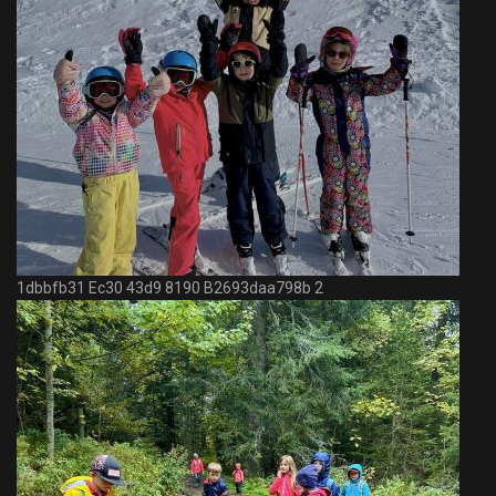
1dbbfb31 Ec30 43d9 8190 B2693daa798b 2