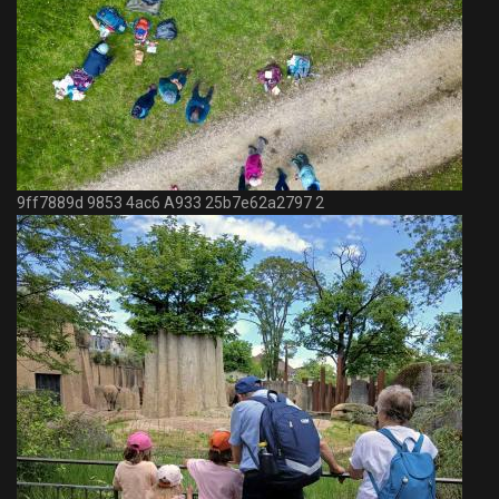
9ff7889d 9853 4ac6 A933 25b7e62a2797 2