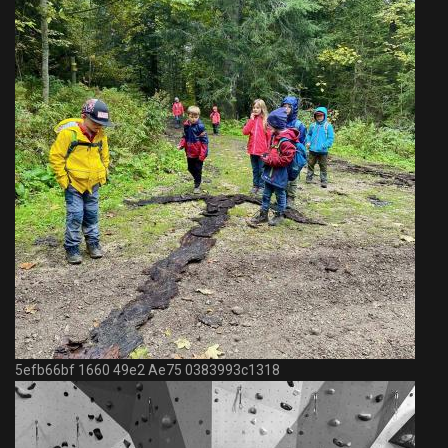
5efb66bf 1660 49e2 Ae75 0383993c1318