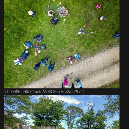
9ff7889d 9853 4ac6 A933 25b7e62a2797 2