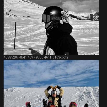
4688520c 4b41 4c97 935b 461ffc1d3cb3 2