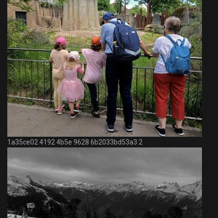
1a35ce02 4192 4b5e 9628 6b2033bd53a3 2