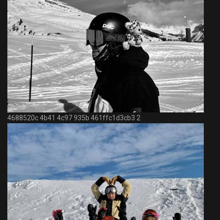
4688520c 4b41 4c97 935b 461ffc1d3cb3 2