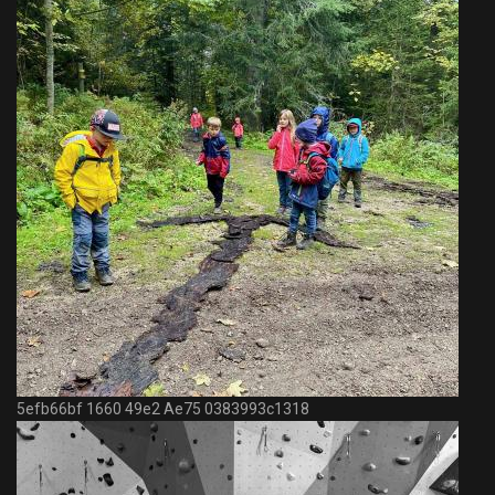
5efb66bf 1660 49e2 Ae75 0383993c1318