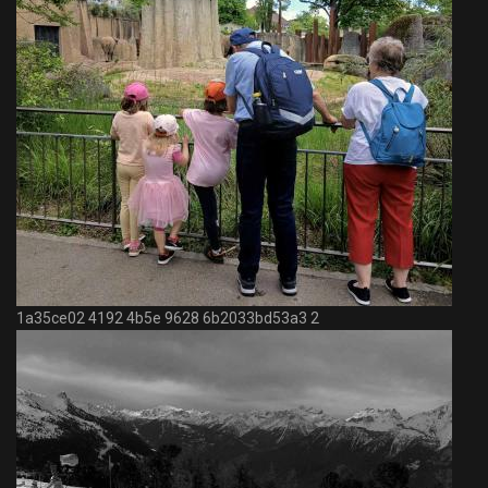
1a35ce02 4192 4b5e 9628 6b2033bd53a3 2