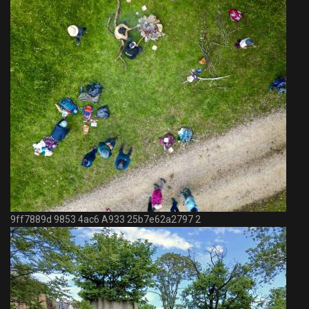
9ff7889d 9853 4ac6 A933 25b7e62a2797 2