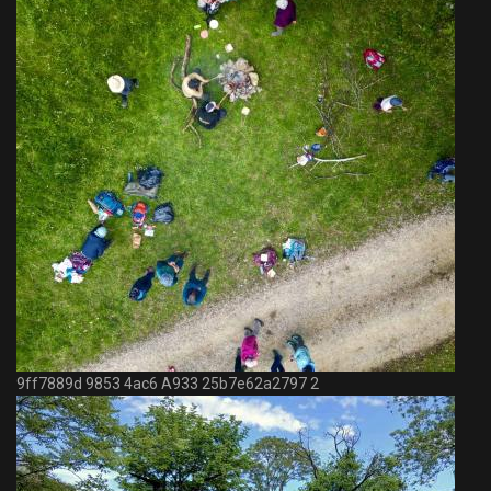
9ff7889d 9853 4ac6 A933 25b7e62a2797 2