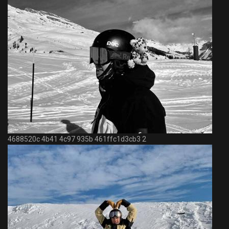
4688520c 4b41 4c97 935b 461ffc1d3cb3 2