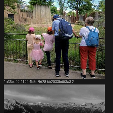
1a35ce02 4192 4b5e 9628 6b2033bd53a3 2