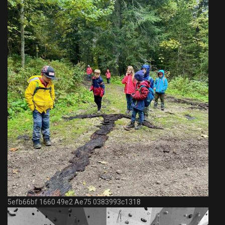
5efb66bf 1660 49e2 Ae75 0383993c1318