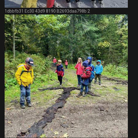
1dbbfb31 Ec30 43d9 8190 B2693daa798b 2