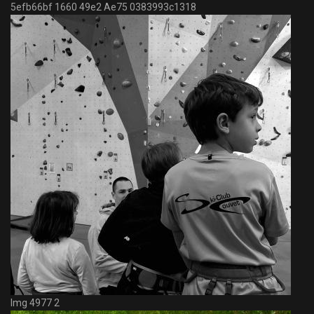
5efb66bf 1660 49e2 Ae75 0383993c1318
Img 4977 2