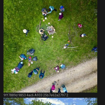
9ff7889d 9853 4ac6 A933 25b7e62a2797 2