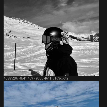
4688520c 4b41 4c97 935b 461ffc1d3cb3 2