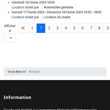
Vendredi 16 Février 2024 18:00
Location chalet
par
:: Assemblée générale
Samedi 17 Février 2024 - Dimanche 18 Février 2024 10:00 - 18:00
Location chalet
par
:: Location du chalet
Limite de la pagination
Afficher
1
2
3
4
5
6
7
8
#
Vous êtes ici :
Accueil
Information