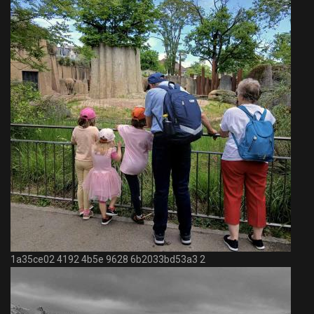
1a35ce02 4192 4b5e 9628 6b2033bd53a3 2