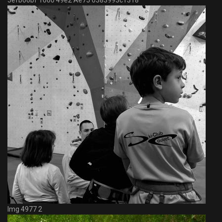
5efb66bf 1660 49e2 Ae75 0383993c1318
Img 4977 2