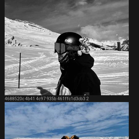
4688520c 4b41 4c97 935b 461ffc1d3cb3 2