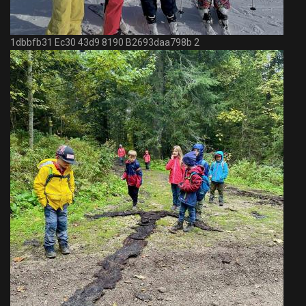
1dbbfb31 Ec30 43d9 8190 B2693daa798b 2