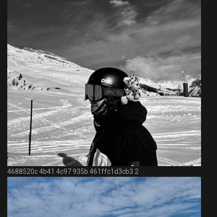
4688520c 4b41 4c97 935b 461ffc1d3cb3 2