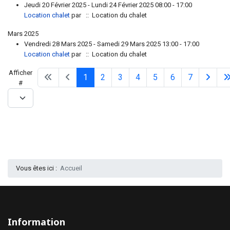
Jeudi 20 Février 2025 - Lundi 24 Février 2025 08:00 - 17:00
Location chalet
par
:: Location du chalet
Mars 2025
Vendredi 28 Mars 2025 - Samedi 29 Mars 2025 13:00 - 17:00
Location chalet
par
:: Location du chalet
Limite de la pagination
Afficher
1
2
3
4
5
6
7
#
Vous êtes ici :
Accueil
Information