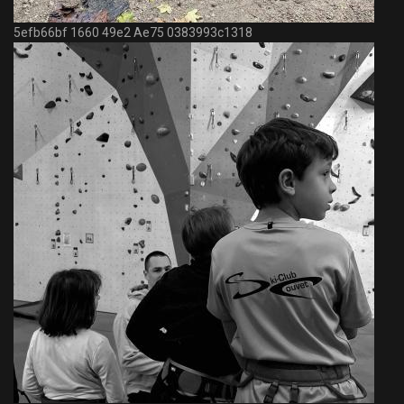
5efb66bf 1660 49e2 Ae75 0383993c1318