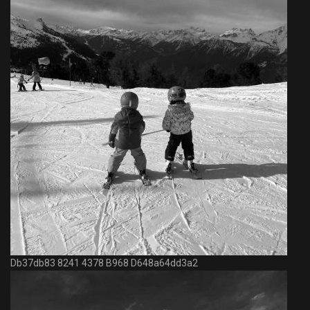
Db37db83 8241 4378 B968 D648a64dd3a2