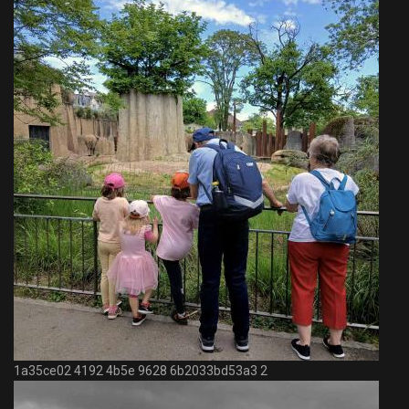
1a35ce02 4192 4b5e 9628 6b2033bd53a3 2