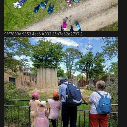
9ff7889d 9853 4ac6 A933 25b7e62a2797 2