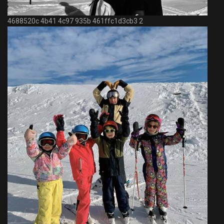
4688520c 4b41 4c97 935b 461ffc1d3cb3 2