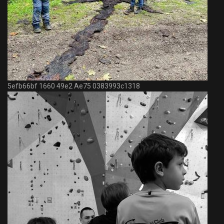
5efb66bf 1660 49e2 Ae75 0383993c1318