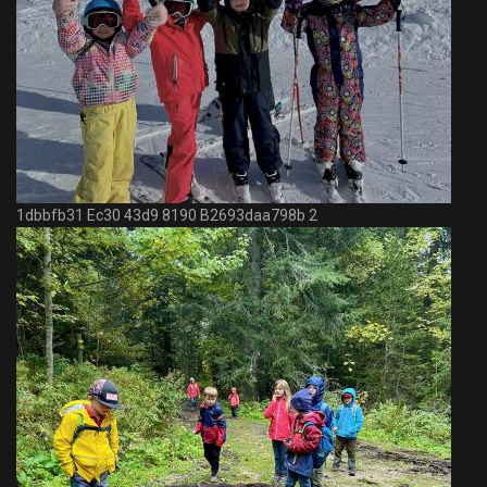
1dbbfb31 Ec30 43d9 8190 B2693daa798b 2