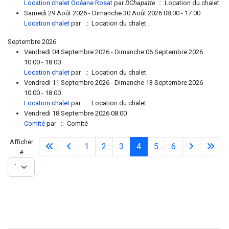
Location chalet Océane Rosat
par
DChapatte
:: Location du chalet
Samedi 29 Août 2026 - Dimanche 30 Août 2026 08:00 - 17:00
Location chalet
par
:: Location du chalet
Septembre 2026
Vendredi 04 Septembre 2026 - Dimanche 06 Septembre 2026
10:00 - 18:00
Location chalet
par
:: Location du chalet
Vendredi 11 Septembre 2026 - Dimanche 13 Septembre 2026
10:00 - 18:00
Location chalet
par
:: Location du chalet
Vendredi 18 Septembre 2026 08:00
Comité
par
:: Comité
Limite de la pagination
Afficher
1
2
3
4
5
6
#