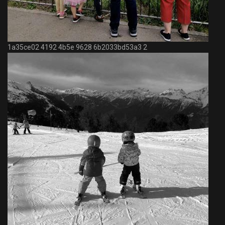
1a35ce02 4192 4b5e 9628 6b2033bd53a3 2