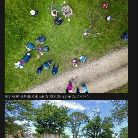
9ff7889d 9853 4ac6 A933 25b7e62a2797 2