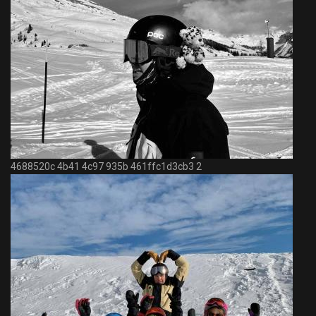
4688520c 4b41 4c97 935b 461ffc1d3cb3 2