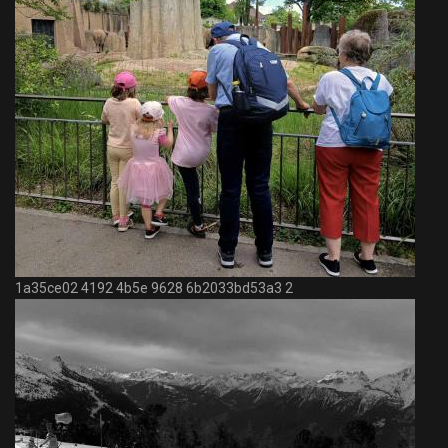
1a35ce02 4192 4b5e 9628 6b2033bd53a3 2