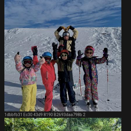
1dbbfb31 Ec30 43d9 8190 B2693daa798b 2