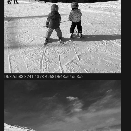
Db37db83 8241 4378 B968 D648a64dd3a2