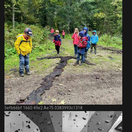
5efb66bf 1660 49e2 Ae75 0383993c1318