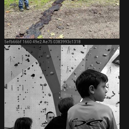
5efb66bf 1660 49e2 Ae75 0383993c1318