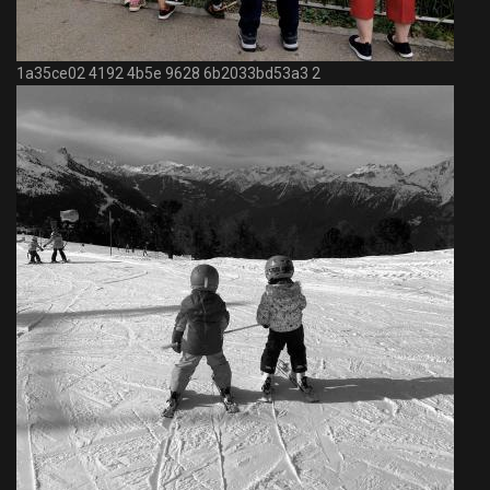
1a35ce02 4192 4b5e 9628 6b2033bd53a3 2