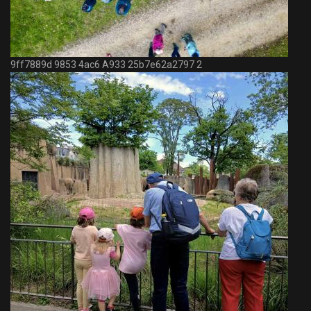
9ff7889d 9853 4ac6 A933 25b7e62a2797 2