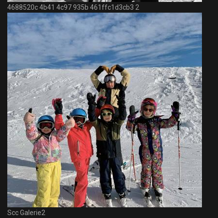
4688520c 4b41 4c97 935b 461ffc1d3cb3 2
Scc Galerie2