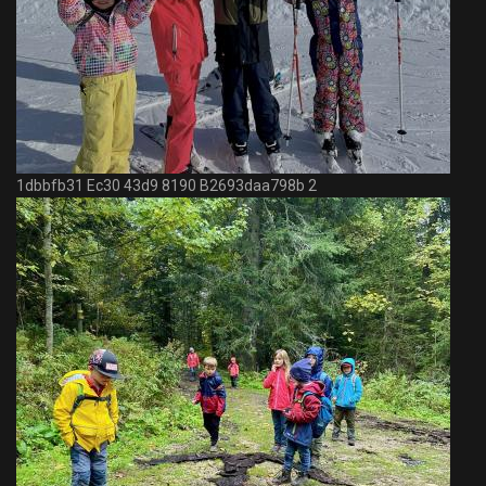
1dbbfb31 Ec30 43d9 8190 B2693daa798b 2