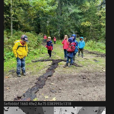
5efb66bf 1660 49e2 Ae75 0383993c1318