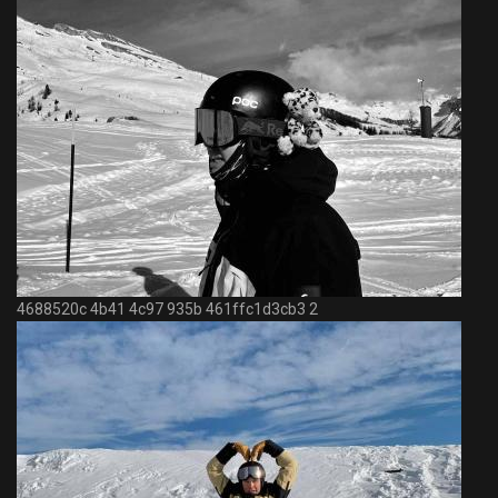
4688520c 4b41 4c97 935b 461ffc1d3cb3 2