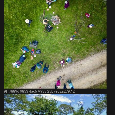
9ff7889d 9853 4ac6 A933 25b7e62a2797 2