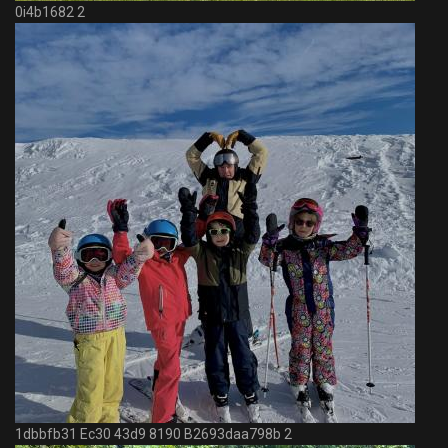
0i4b1682 2
1dbbfb31 Ec30 43d9 8190 B2693daa798b 2