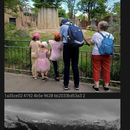
1a35ce02 4192 4b5e 9628 6b2033bd53a3 2