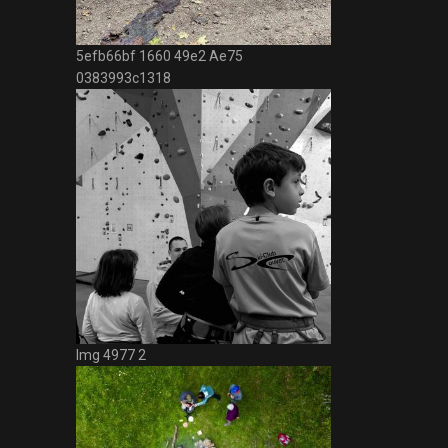
5efb66bf 1660 49e2 Ae75
0383993c1318
Img 4977 2