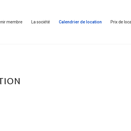
enir membre
La société
Calendrier de location
Prix de loc
tion