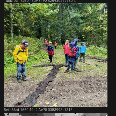
1dbbfb31 Ec30 43d9 8190 B2693daa798b 2
5efb66bf 1660 49e2 Ae75 0383993c1318