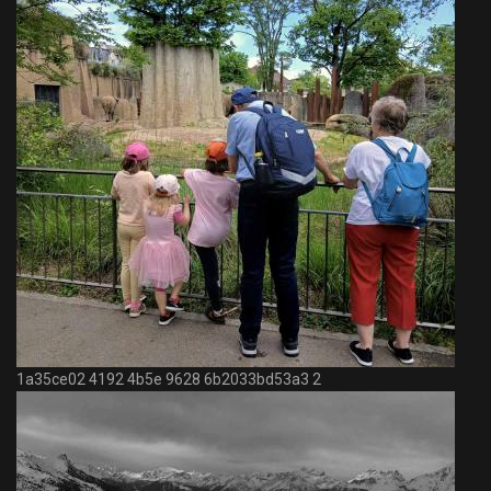
1a35ce02 4192 4b5e 9628 6b2033bd53a3 2