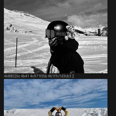
4688520c 4b41 4c97 935b 461ffc1d3cb3 2