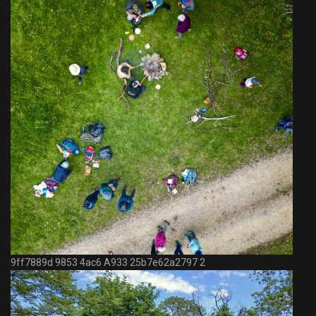
9ff7889d 9853 4ac6 A933 25b7e62a2797 2