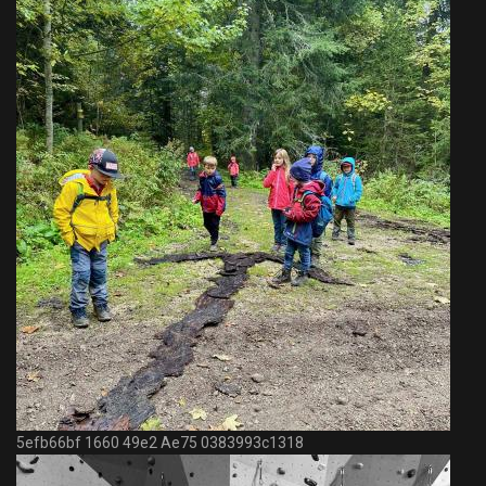
5efb66bf 1660 49e2 Ae75 0383993c1318