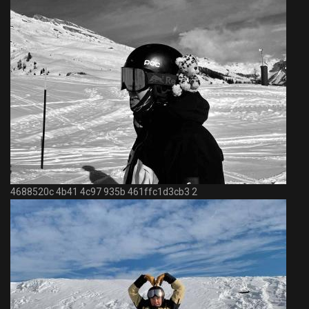
4688520c 4b41 4c97 935b 461ffc1d3cb3 2