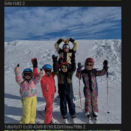
0i4b1682 2
1dbbfb31 Ec30 43d9 8190 B2693daa798b 2