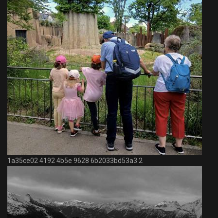
1a35ce02 4192 4b5e 9628 6b2033bd53a3 2