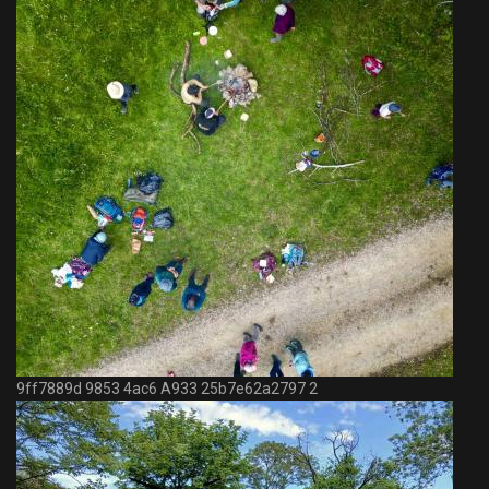
9ff7889d 9853 4ac6 A933 25b7e62a2797 2