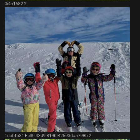
0i4b1682 2
1dbbfb31 Ec30 43d9 8190 B2693daa798b 2