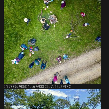
9ff7889d 9853 4ac6 A933 25b7e62a2797 2