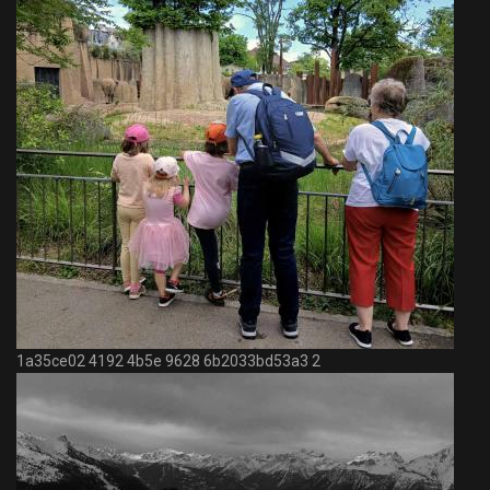
1a35ce02 4192 4b5e 9628 6b2033bd53a3 2