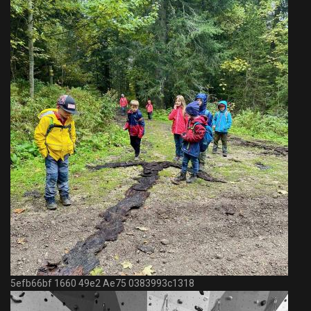
5efb66bf 1660 49e2 Ae75 0383993c1318