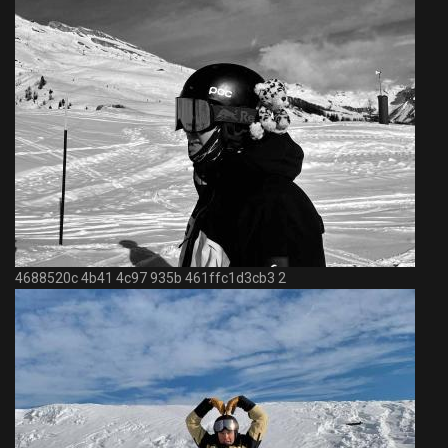
4688520c 4b41 4c97 935b 461ffc1d3cb3 2