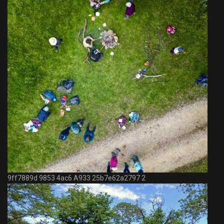
9ff7889d 9853 4ac6 A933 25b7e62a2797 2