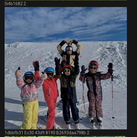
0i4b1682 2
1dbbfb31 Ec30 43d9 8190 B2693daa798b 2