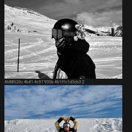
4688520c 4b41 4c97 935b 461ffc1d3cb3 2