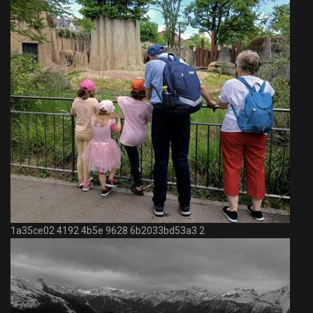
1a35ce02 4192 4b5e 9628 6b2033bd53a3 2