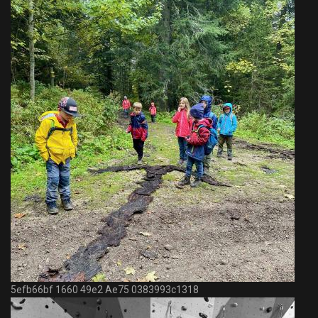
5efb66bf 1660 49e2 Ae75 0383993c1318