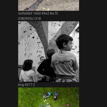
5efb66bf 1660 49e2 Ae75
0383993c1318
Img 4977 2