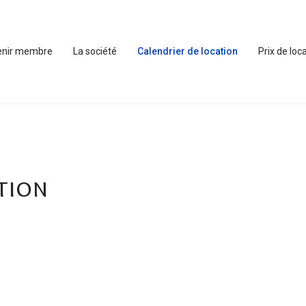
enir membre
La société
Calendrier de location
Prix de loc
tion