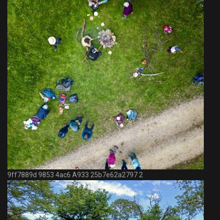
9ff7889d 9853 4ac6 A933 25b7e62a2797 2