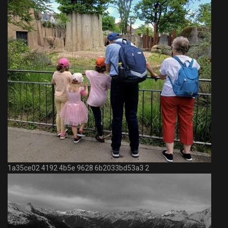
1a35ce02 4192 4b5e 9628 6b2033bd53a3 2