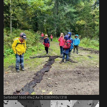
5efb66bf 1660 49e2 Ae75 0383993c1318