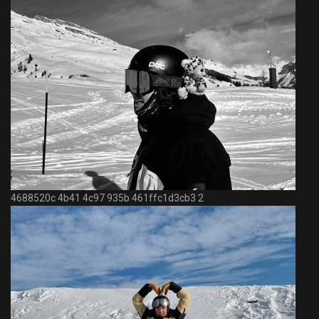
4688520c 4b41 4c97 935b 461ffc1d3cb3 2