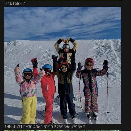
0i4b1682 2
1dbbfb31 Ec30 43d9 8190 B2693daa798b 2