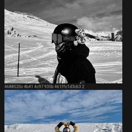
4688520c 4b41 4c97 935b 461ffc1d3cb3 2