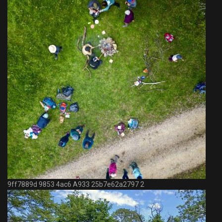
9ff7889d 9853 4ac6 A933 25b7e62a2797 2