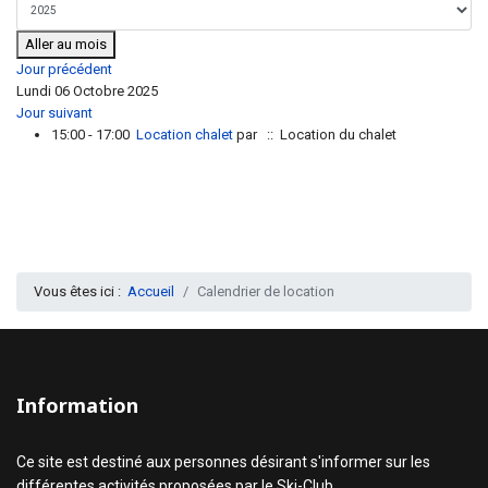
Aller au mois
Jour précédent
Lundi 06 Octobre 2025
Jour suivant
15:00 - 17:00
Location chalet
par
:: Location du chalet
Vous êtes ici :
Accueil
Calendrier de location
Information
Ce site est destiné aux personnes désirant s'informer sur les
différentes activités proposées par le Ski-Club.