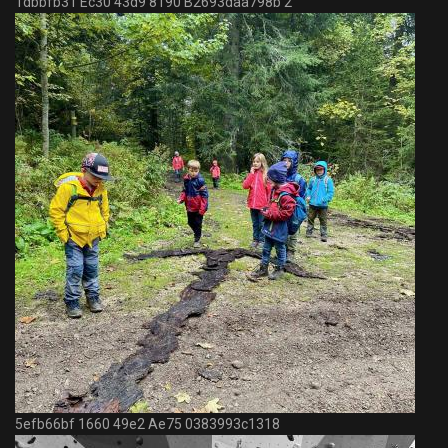
1dbbfb31 Ec30 43d9 8190 B2693daa798b 2
5efb66bf 1660 49e2 Ae75 0383993c1318