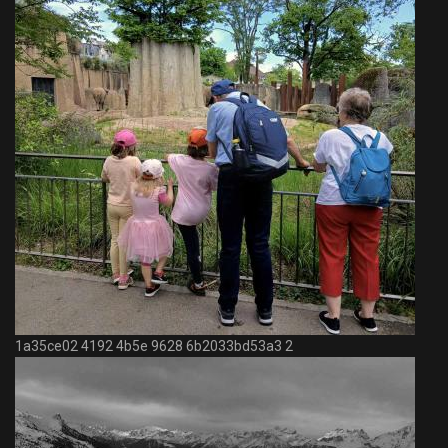
1a35ce02 4192 4b5e 9628 6b2033bd53a3 2