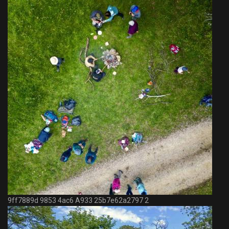
9ff7889d 9853 4ac6 A933 25b7e62a2797 2