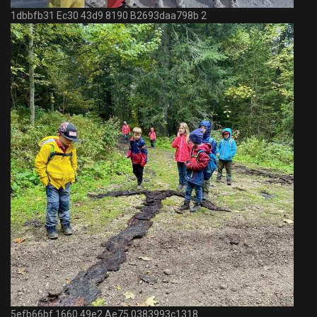
1dbbfb31 Ec30 43d9 8190 B2693daa798b 2
5efb66bf 1660 49e2 Ae75 0383993c1318