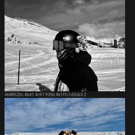
4688520c 4b41 4c97 935b 461ffc1d3cb3 2