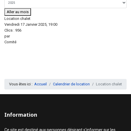
Aller au mois
Location chalet
Vendredi 17 Janvier 2025, 19:00
Clics
: 956
par
Comité
Vous êtes ici :
Accueil
Calendrier de location
Location chalet
Information
Ce site est destiné aux personnes désirant s'informer sur les