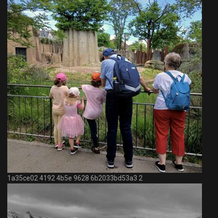
1a35ce02 4192 4b5e 9628 6b2033bd53a3 2