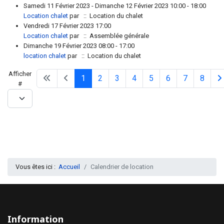
Samedi 11 Février 2023 - Dimanche 12 Février 2023 10:00 - 18:00
Location chalet
par
:: Location du chalet
Vendredi 17 Février 2023 17:00
Location chalet
par
:: Assemblée générale
Dimanche 19 Février 2023 08:00 - 17:00
location chalet
par
:: Location du chalet
Limite de la pagination
Afficher
1
2
3
4
5
6
7
8
#
Vous êtes ici :
Accueil
Calendrier de location
Information