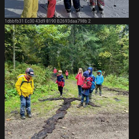
1dbbfb31 Ec30 43d9 8190 B2693daa798b 2