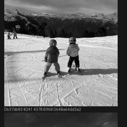
Db37db83 8241 4378 B968 D648a64dd3a2