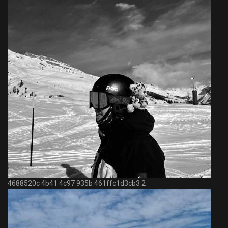
4688520c 4b41 4c97 935b 461ffc1d3cb3 2