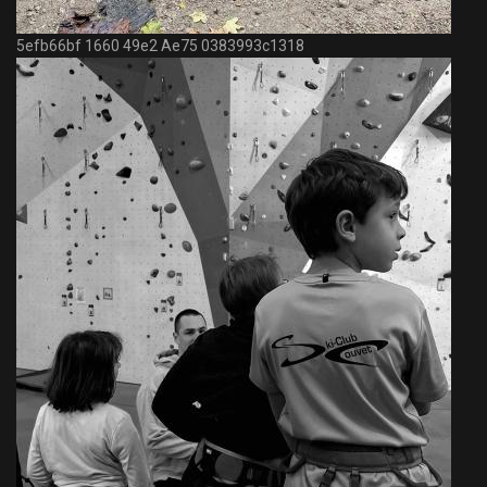
5efb66bf 1660 49e2 Ae75 0383993c1318