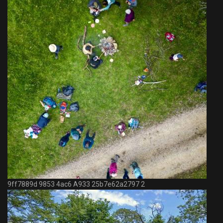
9ff7889d 9853 4ac6 A933 25b7e62a2797 2