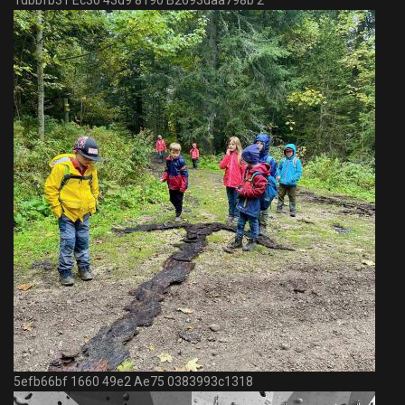
1dbbfb31 Ec30 43d9 8190 B2693daa798b 2
5efb66bf 1660 49e2 Ae75 0383993c1318