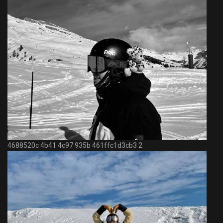
4688520c 4b41 4c97 935b 461ffc1d3cb3 2