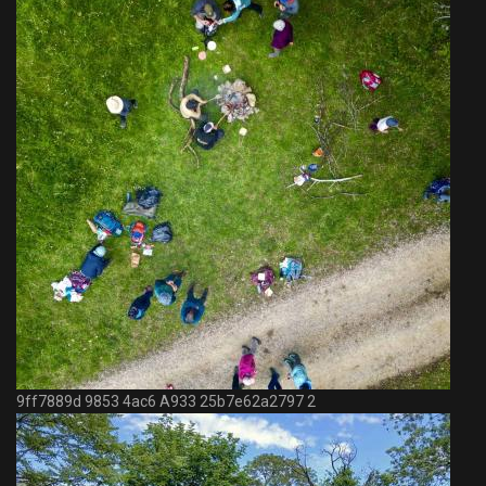
9ff7889d 9853 4ac6 A933 25b7e62a2797 2