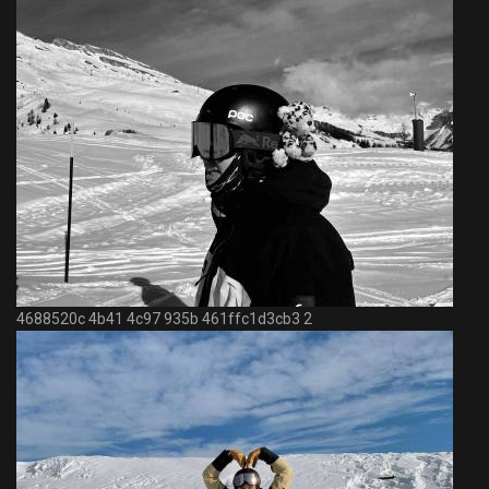
4688520c 4b41 4c97 935b 461ffc1d3cb3 2