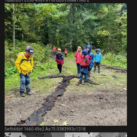
1dbbfb31 Ec30 43d9 8190 B2693daa798b 2
5efb66bf 1660 49e2 Ae75 0383993c1318