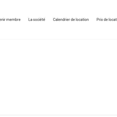
enir membre
La société
Calendrier de location
Prix de loca