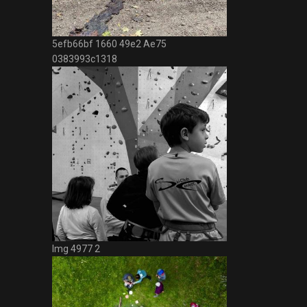
5efb66bf 1660 49e2 Ae75
0383993c1318
Img 4977 2