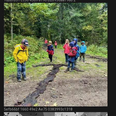
1dbbfb31 Ec30 43d9 8190 B2693daa798b 2
5efb66bf 1660 49e2 Ae75 0383993c1318