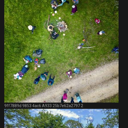
9ff7889d 9853 4ac6 A933 25b7e62a2797 2