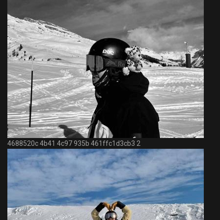
4688520c 4b41 4c97 935b 461ffc1d3cb3 2