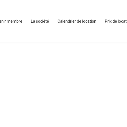
enir membre
La société
Calendrier de location
Prix de loca