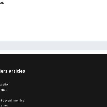
ies
ers articles
location
 2026
t devenir membre
et 2023