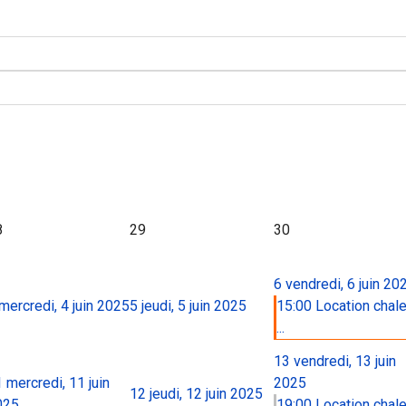
8
29
30
6
vendredi, 6 juin 20
mercredi, 4 juin 2025
5
jeudi, 5 juin 2025
15:00 Location chale
...
13
vendredi, 13 juin
1
mercredi, 11 juin
2025
12
jeudi, 12 juin 2025
025
19:00 Location chale