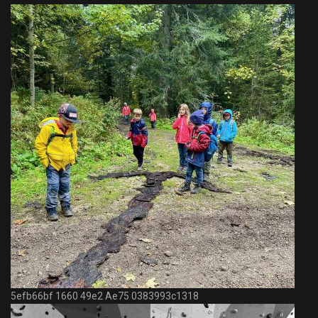
5efb66bf 1660 49e2 Ae75 0383993c1318