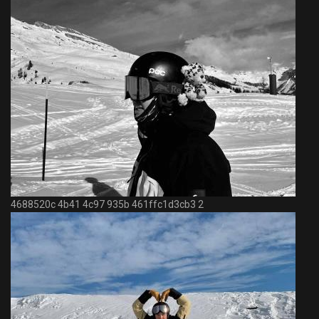
4688520c 4b41 4c97 935b 461ffc1d3cb3 2