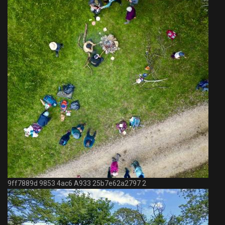
9ff7889d 9853 4ac6 A933 25b7e62a2797 2