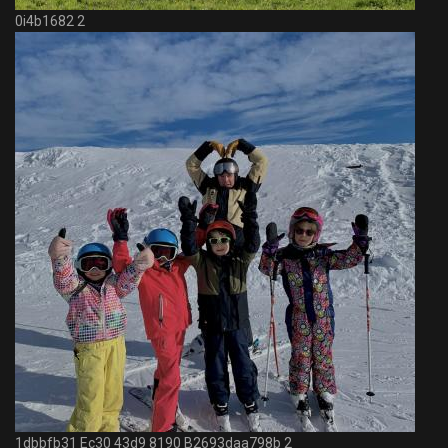
0i4b1682 2
1dbbfb31 Ec30 43d9 8190 B2693daa798b 2