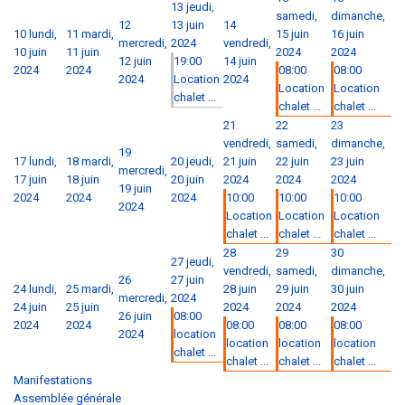
13
jeudi,
samedi,
dimanche,
12
13 juin
14
10
lundi,
11
mardi,
15 juin
16 juin
mercredi,
2024
vendredi,
10 juin
11 juin
2024
2024
12 juin
19:00
14 juin
2024
2024
08:00
08:00
2024
Location
2024
Location
Location
chalet ...
chalet ...
chalet ...
21
22
23
vendredi,
samedi,
dimanche,
19
17
lundi,
18
mardi,
20
jeudi,
21 juin
22 juin
23 juin
mercredi,
17 juin
18 juin
20 juin
2024
2024
2024
19 juin
2024
2024
2024
10:00
10:00
10:00
2024
Location
Location
Location
chalet ...
chalet ...
chalet ...
28
29
30
27
jeudi,
vendredi,
samedi,
dimanche,
26
27 juin
24
lundi,
25
mardi,
28 juin
29 juin
30 juin
mercredi,
2024
24 juin
25 juin
2024
2024
2024
26 juin
08:00
2024
2024
08:00
08:00
08:00
2024
location
location
location
location
chalet ...
chalet ...
chalet ...
chalet ...
Manifestations
Assemblée générale