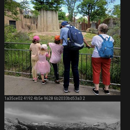
1a35ce02 4192 4b5e 9628 6b2033bd53a3 2