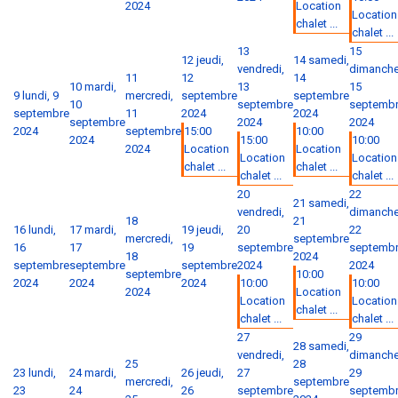
2024
Location
Location
chalet ...
chalet ...
13
15
12
jeudi,
14
samedi,
vendredi,
dimanche
11
12
14
10
mardi,
13
15
9
lundi, 9
mercredi,
septembre
septembre
10
septembre
septemb
septembre
11
2024
2024
septembre
2024
2024
2024
septembre
15:00
10:00
2024
15:00
10:00
2024
Location
Location
Location
Location
chalet ...
chalet ...
chalet ...
chalet ...
20
22
21
samedi,
vendredi,
dimanche
18
21
16
lundi,
17
mardi,
19
jeudi,
20
22
mercredi,
septembre
16
17
19
septembre
septemb
18
2024
septembre
septembre
septembre
2024
2024
septembre
10:00
2024
2024
2024
10:00
10:00
2024
Location
Location
Location
chalet ...
chalet ...
chalet ...
27
29
28
samedi,
vendredi,
dimanche
25
28
23
lundi,
24
mardi,
26
jeudi,
27
29
mercredi,
septembre
23
24
26
septembre
septemb