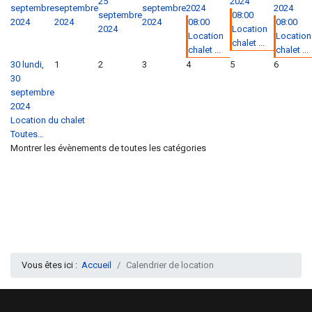
25
2024
septembre
septembre
septembre
2024
2024
septembre
08:00
2024
2024
2024
08:00
08:00
2024
Location
Location
Location
chalet ...
chalet ...
chalet ...
30
lundi,
1
2
3
4
5
6
30
septembre
2024
Location du chalet
Toutes…
Montrer les évènements de toutes les catégories
Vous êtes ici :
Accueil
Calendrier de location