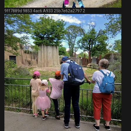
9ff7889d 9853 4ac6 A933 25b7e62a2797 2