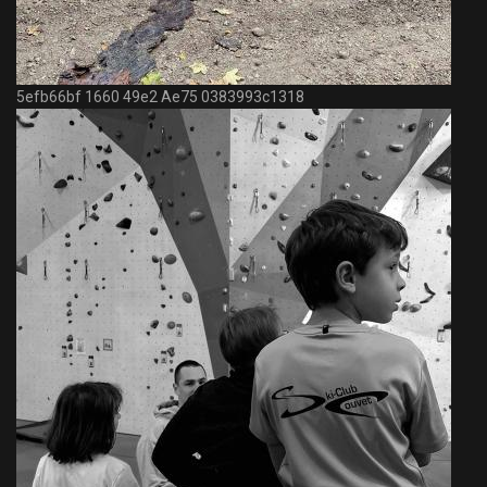
5efb66bf 1660 49e2 Ae75 0383993c1318