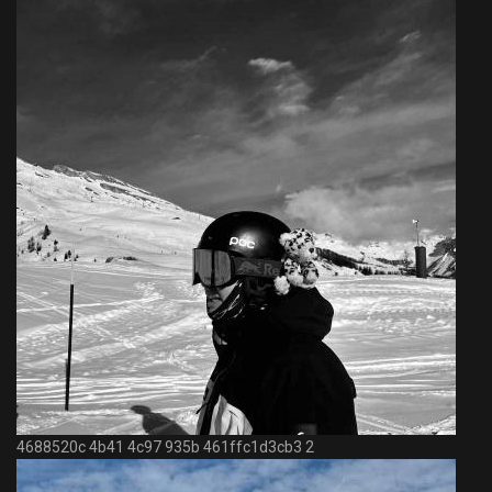
4688520c 4b41 4c97 935b 461ffc1d3cb3 2