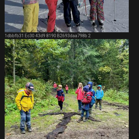
1dbbfb31 Ec30 43d9 8190 B2693daa798b 2