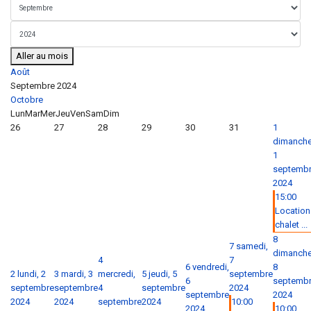
Aller au mois
Août
Septembre 2024
Octobre
Lun
Mar
Mer
Jeu
Ven
Sam
Dim
26
27
28
29
30
31
1
dimanche
1
septemb
2024
15:00
Location
chalet ...
8
7
samedi,
dimanche
4
7
6
vendredi,
8
2
lundi, 2
3
mardi, 3
mercredi,
5
jeudi, 5
septembre
6
septemb
septembre
septembre
4
septembre
2024
septembre
2024
2024
2024
septembre
2024
10:00
2024
10:00