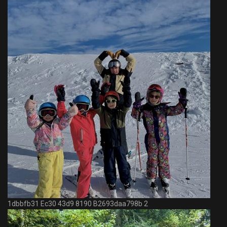
1dbbfb31 Ec30 43d9 8190 B2693daa798b 2