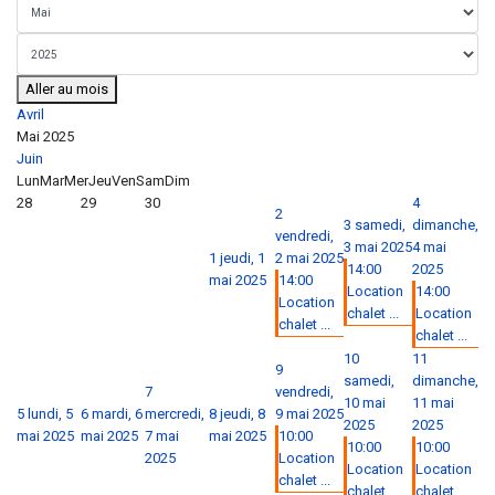
Aller au mois
Avril
Mai 2025
Juin
Lun
Mar
Mer
Jeu
Ven
Sam
Dim
28
29
30
4
2
3
samedi,
dimanche,
vendredi,
3 mai 2025
4 mai
1
jeudi, 1
2 mai 2025
14:00
2025
mai 2025
14:00
Location
14:00
Location
chalet ...
Location
chalet ...
chalet ...
10
11
9
samedi,
dimanche,
7
vendredi,
10 mai
11 mai
5
lundi, 5
6
mardi, 6
mercredi,
8
jeudi, 8
9 mai 2025
2025
2025
mai 2025
mai 2025
7 mai
mai 2025
10:00
10:00
10:00
2025
Location
Location
Location
chalet ...
chalet ...
chalet ...