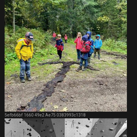
5efb66bf 1660 49e2 Ae75 0383993c1318