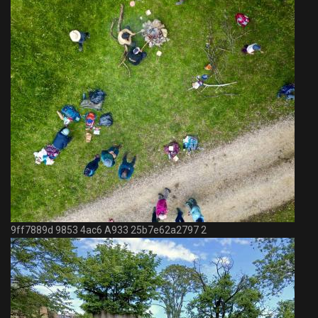
9ff7889d 9853 4ac6 A933 25b7e62a2797 2