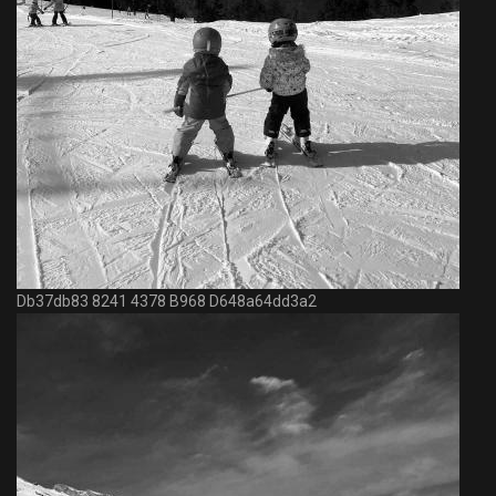
Db37db83 8241 4378 B968 D648a64dd3a2