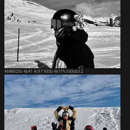
4688520c 4b41 4c97 935b 461ffc1d3cb3 2