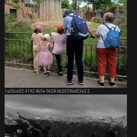
1a35ce02 4192 4b5e 9628 6b2033bd53a3 2