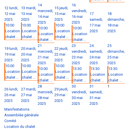
14
16
12
lundi,
13
mardi,
15
jeudi,
mercredi,
vendredi,
12 mai
13 mai
15 mai
17
18
14 mai
16 mai
2025
2025
2025
samedi,
dimanche,
2025
2025
10:00
10:00
10:00
17 mai
18 mai
10:00
10:00
Location
Location
Location
2025
2025
Location
Location
chalet ...
chalet ...
chalet ...
chalet ...
chalet ...
21
23
24
25
19
lundi,
20
mardi,
22
jeudi,
mercredi,
vendredi,
samedi,
dimanche,
19 mai
20 mai
22 mai
21 mai
23 mai
24 mai
25 mai
2025
2025
2025
2025
2025
2025
2025
10:00
10:00
10:00
10:00
13:30
13:30
13:30
Location
Location
Location
Location
Location
Location
Location
chalet ...
chalet ...
chalet ...
chalet ...
chalet ...
chalet ...
chalet ...
28
30
31
1
26
lundi,
27
mardi,
29
jeudi,
mercredi,
vendredi,
samedi,
26 mai
27 mai
29 mai
28 mai
30 mai
31 mai
2025
2025
2025
2025
2025
2025
Manifestations
Assemblée générale
Comité
Location du chalet