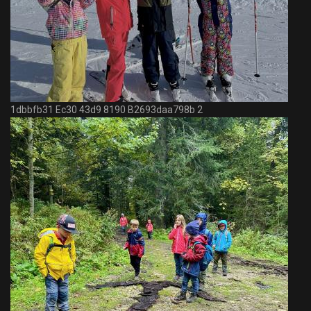
1dbbfb31 Ec30 43d9 8190 B2693daa798b 2