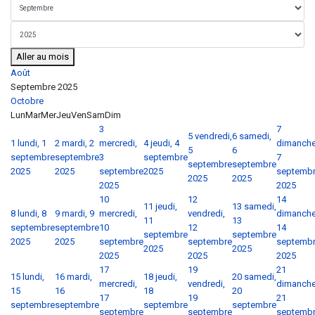
Aller au mois
Août
Septembre 2025
Octobre
Lun
Mar
Mer
Jeu
Ven
Sam
Dim
3
7
5
vendredi,
6
samedi,
1
lundi, 1
2
mardi, 2
mercredi,
4
jeudi, 4
dimanche
5
6
septembre
septembre
3
septembre
7
septembre
septembre
2025
2025
septembre
2025
septemb
2025
2025
2025
2025
10
12
14
11
jeudi,
13
samedi,
8
lundi, 8
9
mardi, 9
mercredi,
vendredi,
dimanche
11
13
septembre
septembre
10
12
14
septembre
septembre
2025
2025
septembre
septembre
septemb
2025
2025
2025
2025
2025
17
19
21
15
lundi,
16
mardi,
18
jeudi,
20
samedi,
mercredi,
vendredi,
dimanche
15
16
18
20
17
19
21
septembre
septembre
septembre
septembre
septembre
septembre
septemb