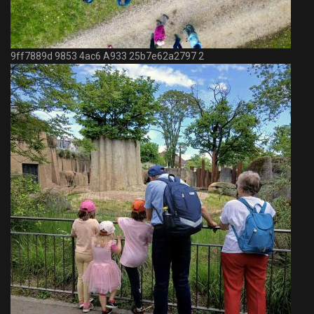
9ff7889d 9853 4ac6 A933 25b7e62a2797 2