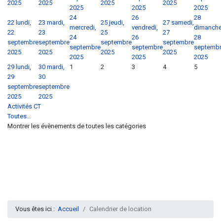
2025
2025
2025
2025
2025
2025
2025
24
26
28
22
lundi,
23
mardi,
25
jeudi,
27
samedi,
mercredi,
vendredi,
dimanche
22
23
25
27
24
26
28
septembre
septembre
septembre
septembre
septembre
septembre
septemb
2025
2025
2025
2025
2025
2025
2025
29
lundi,
30
mardi,
1
2
3
4
5
29
30
septembre
septembre
2025
2025
Activités CT
Toutes…
Montrer les évènements de toutes les catégories
Vous êtes ici :
Accueil
Calendrier de location