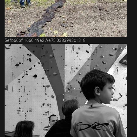
5efb66bf 1660 49e2 Ae75 0383993c1318