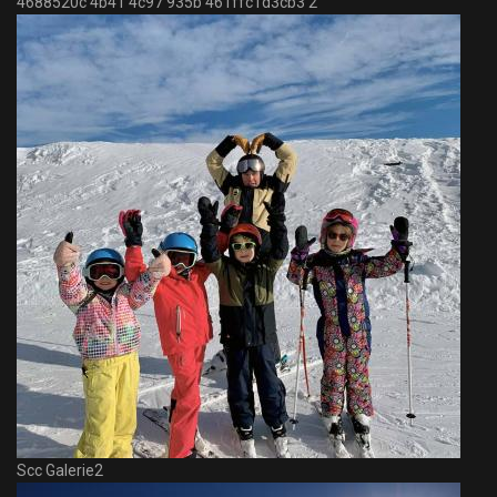
4688520c 4b41 4c97 935b 461ffc1d3cb3 2
Scc Galerie2