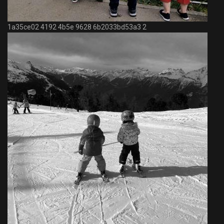
1a35ce02 4192 4b5e 9628 6b2033bd53a3 2