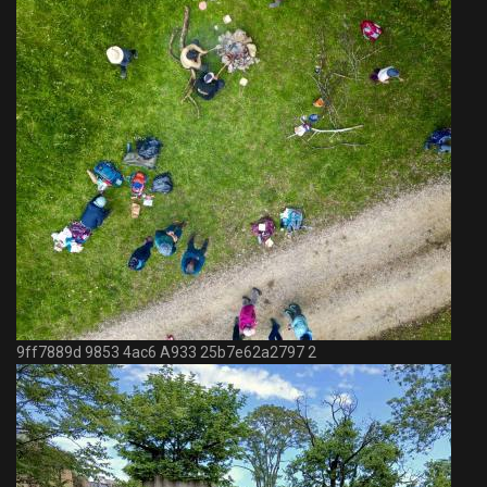
9ff7889d 9853 4ac6 A933 25b7e62a2797 2