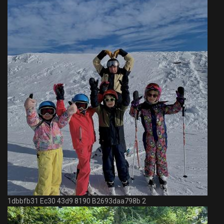
1dbbfb31 Ec30 43d9 8190 B2693daa798b 2