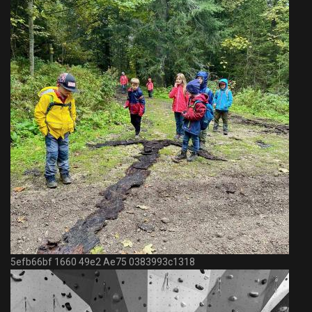
5efb66bf 1660 49e2 Ae75 0383993c1318