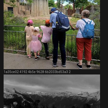
1a35ce02 4192 4b5e 9628 6b2033bd53a3 2