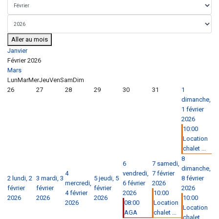
Aller au mois
Janvier
Février 2026
Mars
Lun
Mar
Mer
Jeu
Ven
Sam
Dim
26
27
28
29
30
31
1
dimanche,
1 février
2026
10:00
Location
chalet ...
8
6
7
samedi,
dimanche,
4
vendredi,
7 février
2
lundi, 2
3
mardi, 3
5
jeudi, 5
8 février
mercredi,
6 février
2026
février
février
février
2026
4 février
2026
10:00
2026
2026
2026
10:00
2026
08:00
Location
Location
AGA
chalet ...
chalet ...