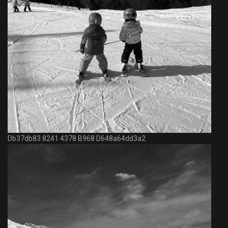
Db37db83 8241 4378 B968 D648a64dd3a2