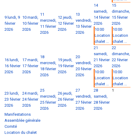
14
15
samedi,
dimanche,
11
13
9
lundi, 9
10
mardi,
12
jeudi,
14 février
15 février
mercredi,
vendredi,
février
10 février
12 février
2026
2026
11 février
13 février
2026
2026
2026
10:00
10:00
2026
2026
Location
Location
chalet ...
chalet ...
21
22
samedi,
dimanche,
18
20
16
lundi,
17
mardi,
19
jeudi,
21 février
22 février
mercredi,
vendredi,
16 février
17 février
19 février
2026
2026
18 février
20 février
2026
2026
2026
10:00
10:00
2026
2026
Location
Location
chalet ...
chalet ...
25
27
28
1
23
lundi,
24
mardi,
26
jeudi,
mercredi,
vendredi,
samedi,
23 février
24 février
26 février
25 février
27 février
28 février
2026
2026
2026
2026
2026
2026
Manifestations
Assemblée générale
Comité
Location du chalet