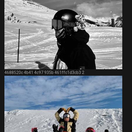
4688520c 4b41 4c97 935b 461ffc1d3cb3 2