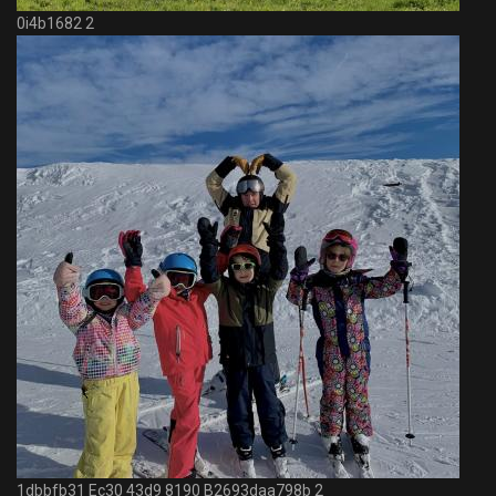
0i4b1682 2
1dbbfb31 Ec30 43d9 8190 B2693daa798b 2