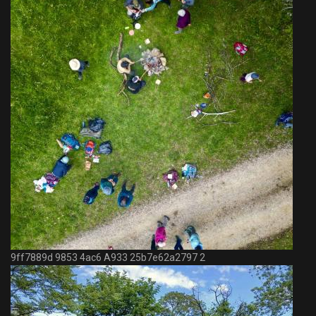
9ff7889d 9853 4ac6 A933 25b7e62a2797 2