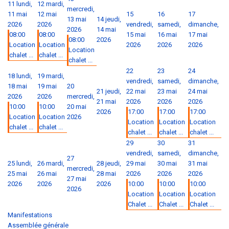
11
lundi,
12
mardi,
mercredi,
11 mai
12 mai
15
16
17
13 mai
14
jeudi,
2026
2026
vendredi,
samedi,
dimanche,
2026
14 mai
08:00
08:00
15 mai
16 mai
17 mai
08:00
2026
Location
Location
2026
2026
2026
Location
chalet ...
chalet ...
chalet ...
22
23
24
18
lundi,
19
mardi,
vendredi,
samedi,
dimanche,
18 mai
19 mai
20
21
jeudi,
22 mai
23 mai
24 mai
2026
2026
mercredi,
21 mai
2026
2026
2026
10:00
10:00
20 mai
2026
17:00
17:00
17:00
Location
Location
2026
Location
Location
Location
chalet ...
chalet ...
chalet ...
chalet ...
chalet ...
29
30
31
vendredi,
samedi,
dimanche,
27
25
lundi,
26
mardi,
28
jeudi,
29 mai
30 mai
31 mai
mercredi,
25 mai
26 mai
28 mai
2026
2026
2026
27 mai
2026
2026
2026
10:00
10:00
10:00
2026
Location
Location
Location
Chalet ...
Chalet ...
Chalet ...
Manifestations
Assemblée générale