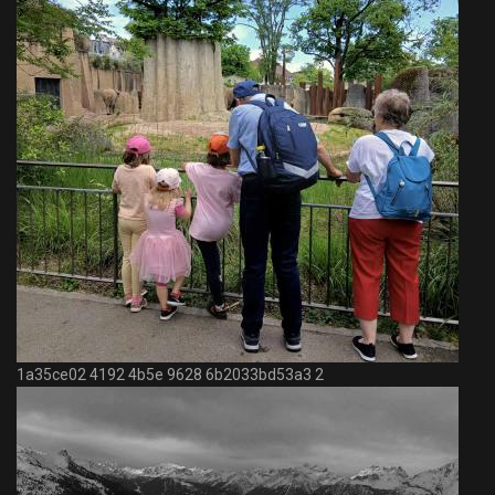
1a35ce02 4192 4b5e 9628 6b2033bd53a3 2