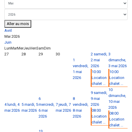
Aller au mois
Avril
Mai 2026
Juin
Lun
Mar
Mer
Jeu
Ven
Sam
Dim
27
28
29
30
2
samedi,
3
1
2 mai
dimanche,
vendredi,
2026
3 mai 2026
1 mai
10:00
10:00
2026
Location
Location
chalet ...
chalet ...
10
9
samedi,
dimanche,
6
8
9 mai
10 mai
4
lundi, 4
5
mardi, 5
mercredi,
7
jeudi, 7
vendredi,
2026
2026
mai 2026
mai 2026
6 mai
mai 2026
8 mai
08:00
08:00
2026
2026
Location
Location
chalet ...
chalet ...
13