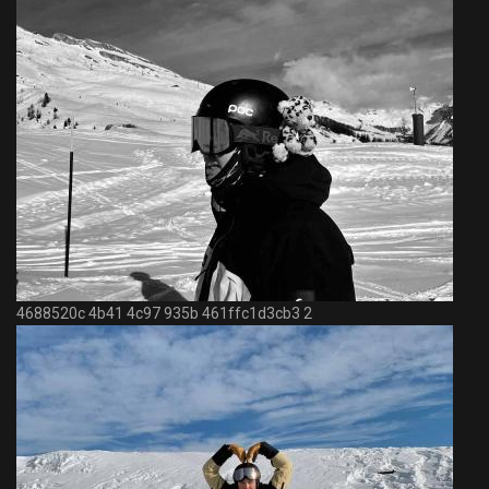
4688520c 4b41 4c97 935b 461ffc1d3cb3 2