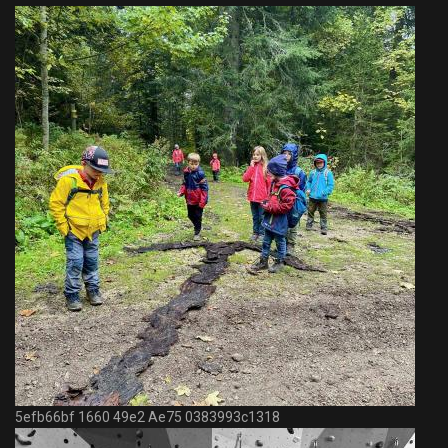
5efb66bf 1660 49e2 Ae75 0383993c1318