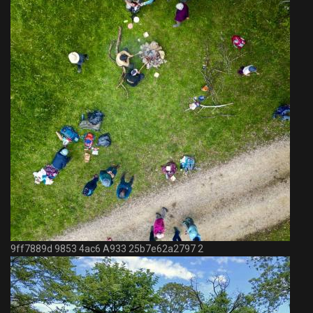
9ff7889d 9853 4ac6 A933 25b7e62a2797 2