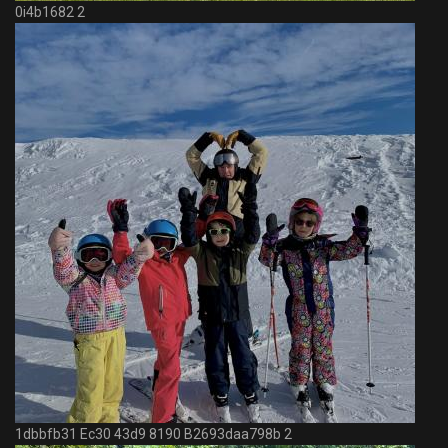
0i4b1682 2
1dbbfb31 Ec30 43d9 8190 B2693daa798b 2