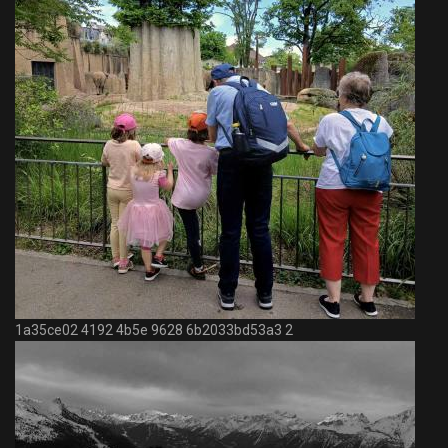
1a35ce02 4192 4b5e 9628 6b2033bd53a3 2