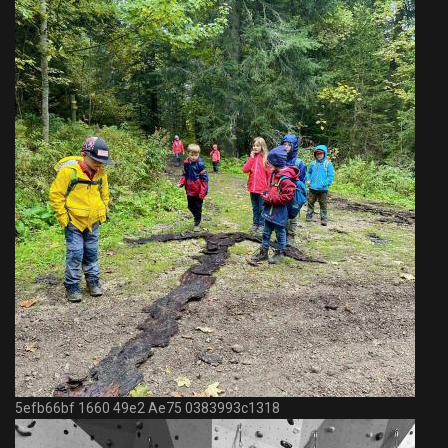
5efb66bf 1660 49e2 Ae75 0383993c1318