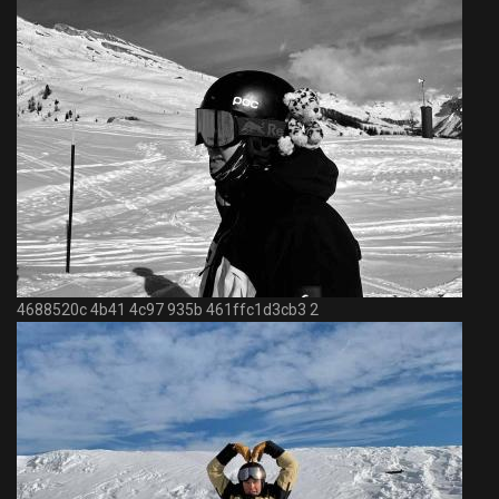
4688520c 4b41 4c97 935b 461ffc1d3cb3 2