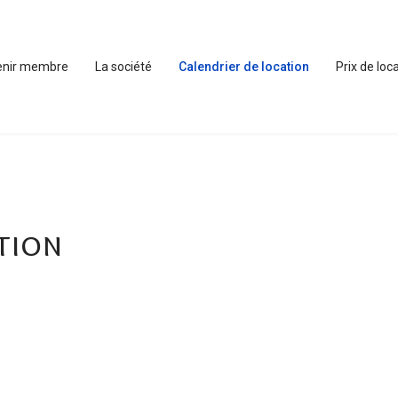
enir membre
La société
Calendrier de location
Prix de loc
tion