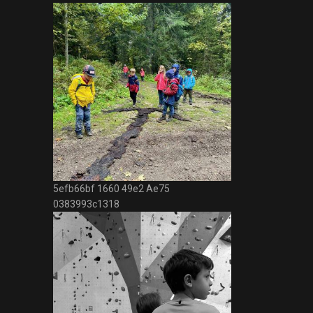
5efb66bf 1660 49e2 Ae75
0383993c1318