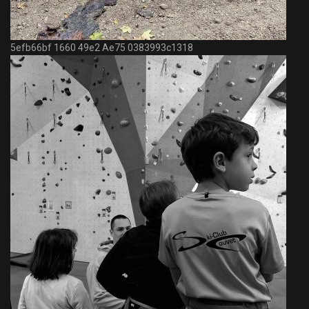
5efb66bf 1660 49e2 Ae75 0383993c1318