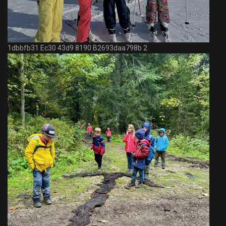
1dbbfb31 Ec30 43d9 8190 B2693daa798b 2