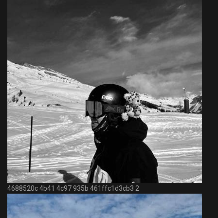
4688520c 4b41 4c97 935b 461ffc1d3cb3 2