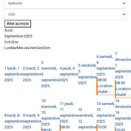
Aller au mois
Août
Septembre 2025
Octobre
Lun
Mar
Mer
Jeu
Ven
Sam
Dim
7
6
samedi,
dimanche
3
6
5
vendredi,
7
1
lundi, 1
2
mardi, 2
mercredi,
4
jeudi, 4
septembre
5
septemb
septembre
septembre
3
septembre
2025
septembre
2025
2025
2025
septembre
2025
08:00
2025
08:00
2025
Location
Location
chalet ...
chalet ...
10
14
11
jeudi,
13
samedi,
mercredi,
dimanche
11
12
13
10
14
8
lundi, 8
9
mardi, 9
septembre
vendredi,
septembre
septembre
septemb
septembre
septembre
2025
12
2025
2025
2025
2025
2025
08:00
septembre
10:00
08:00
10:00