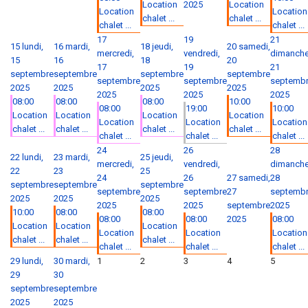
Location
2025
Location
Location
Location
chalet ...
chalet ...
chalet ...
chalet ...
17
19
21
15
lundi,
16
mardi,
18
jeudi,
20
samedi,
mercredi,
vendredi,
dimanche
15
16
18
20
17
19
21
septembre
septembre
septembre
septembre
septembre
septembre
septemb
2025
2025
2025
2025
2025
2025
2025
08:00
08:00
08:00
10:00
08:00
19:00
10:00
Location
Location
Location
Location
Location
Location
Location
chalet ...
chalet ...
chalet ...
chalet ...
chalet ...
chalet ...
chalet ...
24
26
28
22
lundi,
23
mardi,
25
jeudi,
mercredi,
vendredi,
dimanche
22
23
25
24
26
27
samedi,
28
septembre
septembre
septembre
septembre
septembre
27
septemb
2025
2025
2025
2025
2025
septembre
2025
10:00
08:00
08:00
08:00
08:00
2025
08:00
Location
Location
Location
Location
Location
Location
chalet ...
chalet ...
chalet ...
chalet ...
chalet ...
chalet ...
29
lundi,
30
mardi,
1
2
3
4
5
29
30
septembre
septembre
2025
2025