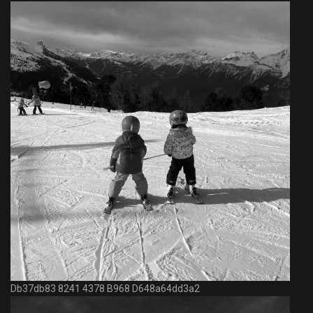
Db37db83 8241 4378 B968 D648a64dd3a2